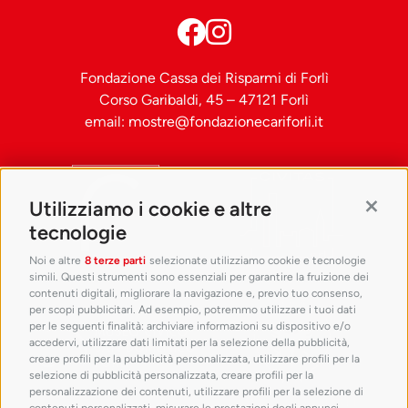
Nazionale (a destra)
Fondazione Cassa dei Risparmi di Forlì
Corso Garibaldi, 45 – 47121 Forlì
email:
mostre@fondazionecariforli.it
Utilizziamo i cookie e altre
Contin
Nave greca
tecnologie
di Gela
Noi e altre
8 terze parti
selezionate utilizziamo cookie e tecnologie
simili. Questi strumenti sono essenziali per garantire la fruizione dei
V secolo a.C., legno di
contenuti digitali, migliorare la navigazione e, previo tuo consenso,
leccio. Da Gela,
per scopi pubblicitari. Ad esempio, potremmo utilizzare i tuoi dati
Contrada Bulala.
Soprintendenza per i
per le seguenti finalità: archiviare informazioni su dispositivo e/o
Beni Culturali e
accedervi, utilizzare dati limitati per la selezione della pubblicità,
Ambientali di
creare profili per la pubblicità personalizzata, utilizzare profili per la
Caltanissetta (in
selezione di pubblicità personalizzata, creare profili per la
deposito presso il
personalizzazione dei contenuti, utilizzare profili per la selezione di
Museo Archeologico
Regionale di Gela)
contenuti personalizzati, misurare le prestazioni degli annunci,