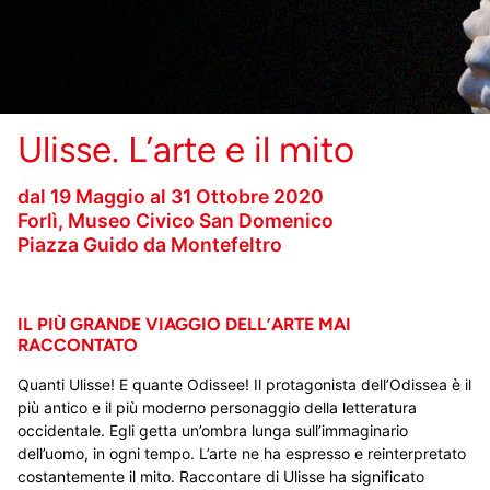
Ulisse. L’arte e il mito
dal 19 Maggio al 31 Ottobre 2020
Forlì, Museo Civico San Domenico
Piazza Guido da Montefeltro
IL PIÙ GRANDE VIAGGIO DELL’ARTE MAI
RACCONTATO
Quanti Ulisse! E quante Odissee! Il protagonista dell’Odissea è il
più antico e il più moderno personaggio della letteratura
occidentale. Egli getta un’ombra lunga sull’immaginario
dell’uomo, in ogni tempo. L’arte ne ha espresso e reinterpretato
costantemente il mito. Raccontare di Ulisse ha significato