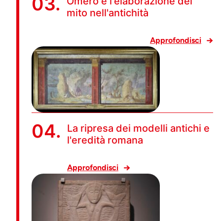
03.
Omero e l'elaborazione del
mito nell'antichità
Approfondisci
04.
La ripresa dei modelli antichi e
l'eredità romana
Approfondisci