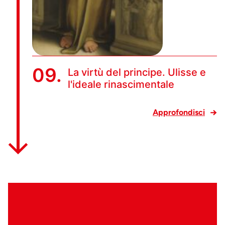
09.
La virtù del principe. Ulisse e
l'ideale rinascimentale
Approfondisci