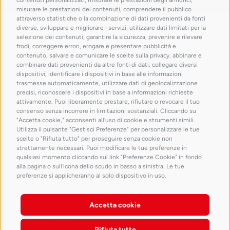
misurare le prestazioni dei contenuti, comprendere il pubblico
attraverso statistiche o la combinazione di dati provenienti da fonti
con il patrocinio di
diverse, sviluppare e migliorare i servizi, utilizzare dati limitati per la
selezione dei contenuti, garantire la sicurezza, prevenire e rilevare
frodi, correggere errori, erogare e presentare pubblicità e
contenuto, salvare e comunicare le scelte sulla privacy, abbinare e
combinare dati provenienti da altre fonti di dati, collegare diversi
dispositivi, identificare i dispositivi in base alle informazioni
trasmesse automaticamente, utilizzare dati di geolocalizzazione
precisi, riconoscere i dispositivi in base a informazioni richieste
attivamente. Puoi liberamente prestare, rifiutare o revocare il tuo
consenso senza incorrere in limitazioni sostanziali. Cliccando su
"Accetta cookie," acconsenti all'uso di cookie e strumenti simili.
Utilizza il pulsante "Gestisci Preferenze" per personalizzare le tue
scelte o "Rifiuta tutto" per proseguire senza cookie non
Nave greca
strettamente necessari. Puoi modificare le tue preferenze in
di Gela
qualsiasi momento cliccando sul link "Preferenze Cookie" in fondo
alla pagina o sull'icona dello scudo in basso a sinistra. Le tue
V secolo a.C., legno di
preferenze si applicheranno al solo dispositivo in uso.
leccio. Da Gela,
Contrada Bulala.
Soprintendenza per i
Beni Culturali e
Accetta cookie
Ambientali di
Caltanissetta (in
deposito presso il
Rifiuta tutto