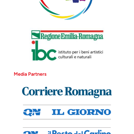
Arte romana
Giove
Arte romana -
Media Partners
seconda metà del II -
inizi del III secolo d.C.,
marmo bianco.
Terracina, Museo
della Città