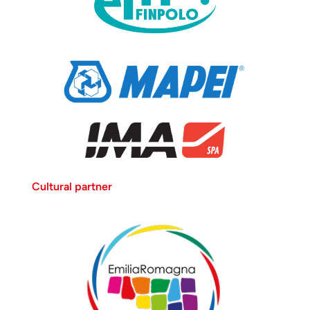
Ostia Antica - 1. 1602-
1603, olio su tela.
Praga, Pinacoteca del
Castello 2. I secolo
a.C., marmo
grechetto. Ostia,
Museo del Parco
Archeologico di Ostia
Antica
Arte romana
Statua di
Atena
Arte romana - II
secolo d.C., copia
romana da un
Cultural partner
originale greco,
marmo pario. Napoli,
Museo Archeologico
Nazionale, Collezione
Farnese