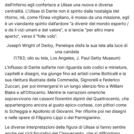
dell’Inferno egli conferisce a Ulisse una nuova e diversa
centralità. L’Ulisse di Dante non è spinto dalla nostalgia del
ritorno, né, come l’Enea virgiliano, è mosso da una missione, egli
è un viandante spinto dall’ardore “a divenir del mondo esperto /
e de li vizi umani e del valore”, e si lancia “per altro mare
aperto”, verso il “folle volo”.
Joseph Wright of Derby, Penelope disfa la sua tela alla luce di
una candela
(1783; olio su tela, Los Angeles, J. Paul Getty Museum)
L’influsso di Dante sull’arte non riguarda solo codici e miniature,
capitelli e disegni, ma giunge fino ad artisti come Botticelli e la
sua rilettura illustrata della Commedia, Signorelli e Federico
Zuccari, per poi immergersi in un lungo silenzio fino a William
Blake e all’Ottocento. Mentre le narrazioni omeriche
sopravvivono nei cassoni fiorentini dipinti del Quattrocento, che
appartengono ancora al gusto epico-cortese, con pittori come
lo Scheggia e Apollonio di Giovanni. Per rifiorire poi nei disegni
e nelle opere di Filippino Lippi o del Parmigianino.
Le diverse interpretazioni della figura di Ulisse si fanno sentire
anche nei cicli figurativi del Cinquecento, che si diffondono