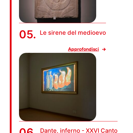
05.
Le sirene del medioevo
Approfondisci
06.
Dante, inferno - XXVI Canto