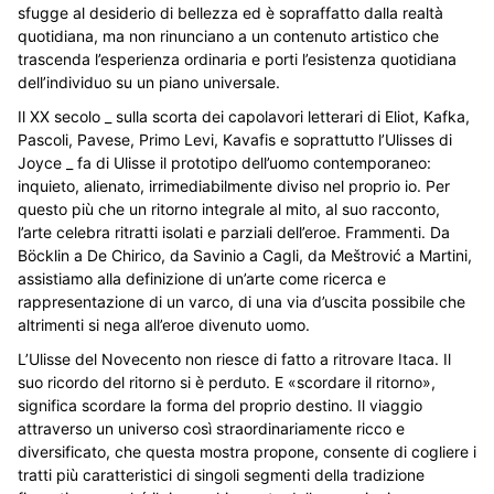
sfugge al desiderio di bellezza ed è sopraffatto dalla realtà
quotidiana, ma non rinunciano a un contenuto artistico che
trascenda l’esperienza ordinaria e porti l’esistenza quotidiana
dell’individuo su un piano universale.
Il XX secolo _ sulla scorta dei capolavori letterari di Eliot, Kafka,
Pascoli, Pavese, Primo Levi, Kavafis e soprattutto l’Ulisses di
Joyce _ fa di Ulisse il prototipo dell’uomo contemporaneo:
inquieto, alienato, irrimediabilmente diviso nel proprio io. Per
questo più che un ritorno integrale al mito, al suo racconto,
l’arte celebra ritratti isolati e parziali dell’eroe. Frammenti. Da
Böcklin a De Chirico, da Savinio a Cagli, da Meštrović a Martini,
assistiamo alla definizione di un’arte come ricerca e
rappresentazione di un varco, di una via d’uscita possibile che
altrimenti si nega all’eroe divenuto uomo.
L’Ulisse del Novecento non riesce di fatto a ritrovare Itaca. Il
suo ricordo del ritorno si è perduto. E «scordare il ritorno»,
significa scordare la forma del proprio destino. Il viaggio
attraverso un universo così straordinariamente ricco e
diversificato, che questa mostra propone, consente di cogliere i
tratti più caratteristici di singoli segmenti della tradizione