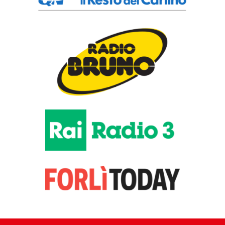
Arte romana
Statua di
Ares tipo
“Ares
Borghese”
Arte romana -
seconda metà del I
sec. d.C., marmo nero
antico. Firenze,
Gallerie degli Uffizi,
Galleria delle Statue e
delle Pitture