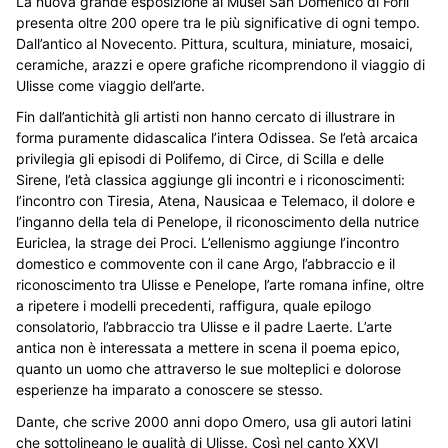
La nuova grande esposizione ai Musei San Domenico di Forlì
presenta oltre 200 opere tra le più significative di ogni tempo.
Dall’antico al Novecento. Pittura, scultura, miniature, mosaici,
ceramiche, arazzi e opere grafiche ricomprendono il viaggio di
Ulisse come viaggio dell’arte.
Fin dall’antichità gli artisti non hanno cercato di illustrare in
forma puramente didascalica l’intera Odissea. Se l’età arcaica
privilegia gli episodi di Polifemo, di Circe, di Scilla e delle
Sirene, l’età classica aggiunge gli incontri e i riconoscimenti:
l’incontro con Tiresia, Atena, Nausicaa e Telemaco, il dolore e
l’inganno della tela di Penelope, il riconoscimento della nutrice
Euriclea, la strage dei Proci. L’ellenismo aggiunge l’incontro
domestico e commovente con il cane Argo, l’abbraccio e il
riconoscimento tra Ulisse e Penelope, l’arte romana infine, oltre
a ripetere i modelli precedenti, raffigura, quale epilogo
consolatorio, l’abbraccio tra Ulisse e il padre Laerte. L’arte
antica non è interessata a mettere in scena il poema epico,
quanto un uomo che attraverso le sue molteplici e dolorose
esperienze ha imparato a conoscere se stesso.
Dante, che scrive 2000 anni dopo Omero, usa gli autori latini
che sottolineano le qualità di Ulisse. Così nel canto XXVI