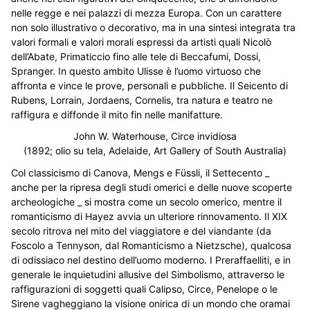
nelle regge e nei palazzi di mezza Europa. Con un carattere
non solo illustrativo o decorativo, ma in una sintesi integrata tra
valori formali e valori morali espressi da artisti quali Nicolò
dell’Abate, Primaticcio fino alle tele di Beccafumi, Dossi,
Spranger. In questo ambito Ulisse è l’uomo virtuoso che
affronta e vince le prove, personali e pubbliche. Il Seicento di
Rubens, Lorrain, Jordaens, Cornelis, tra natura e teatro ne
raffigura e diffonde il mito fin nelle manifatture.
John W. Waterhouse, Circe invidiosa
(1892; olio su tela, Adelaide, Art Gallery of South Australia)
Col classicismo di Canova, Mengs e Füssli, il Settecento _
anche per la ripresa degli studi omerici e delle nuove scoperte
archeologiche _ si mostra come un secolo omerico, mentre il
romanticismo di Hayez avvia un ulteriore rinnovamento. Il XIX
secolo ritrova nel mito del viaggiatore e del viandante (da
Foscolo a Tennyson, dal Romanticismo a Nietzsche), qualcosa
di odissiaco nel destino dell’uomo moderno. I Preraffaelliti, e in
generale le inquietudini allusive del Simbolismo, attraverso le
raffigurazioni di soggetti quali Calipso, Circe, Penelope o le
Sirene vagheggiano la visione onirica di un mondo che oramai