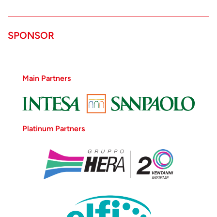
SPONSOR
1. Pieter Paul
Rubens 2. Ostia,
Museo del
Main Partners
Parco
Archeologico di
Ostia Antica
1. Assemblea
degli dei
Platinum Partners
olimpici 2.
Officina neo-
attica da
originale di
Prassitele
1. Pieter Paul Rubens
2. Ostia, Museo del
Parco Archeologico di