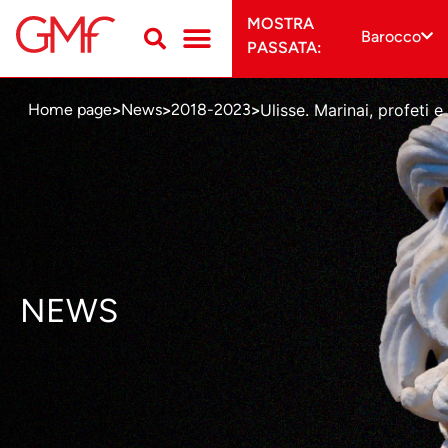
MOSTRA
Barocco
PASSATA:
Ulisse. Marinai, profeti e
Home page
News
2018-2023
>
>
>
NEWS