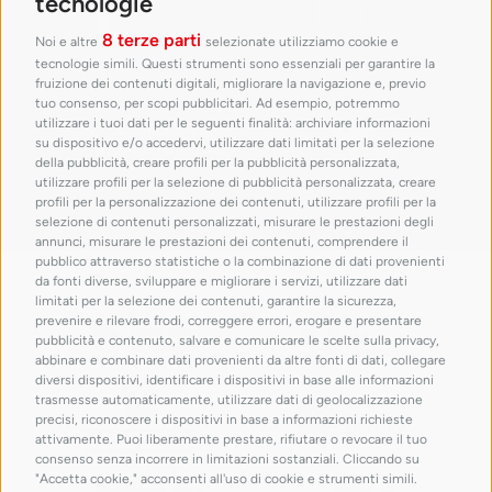
tecnologie
8 terze parti
Noi e altre
selezionate utilizziamo cookie e
tecnologie simili. Questi strumenti sono essenziali per garantire la
fruizione dei contenuti digitali, migliorare la navigazione e, previo
tuo consenso, per scopi pubblicitari. Ad esempio, potremmo
utilizzare i tuoi dati per le seguenti finalità: archiviare informazioni
su dispositivo e/o accedervi, utilizzare dati limitati per la selezione
della pubblicità, creare profili per la pubblicità personalizzata,
utilizzare profili per la selezione di pubblicità personalizzata, creare
profili per la personalizzazione dei contenuti, utilizzare profili per la
selezione di contenuti personalizzati, misurare le prestazioni degli
annunci, misurare le prestazioni dei contenuti, comprendere il
pubblico attraverso statistiche o la combinazione di dati provenienti
con il patrocinio di
da fonti diverse, sviluppare e migliorare i servizi, utilizzare dati
limitati per la selezione dei contenuti, garantire la sicurezza,
prevenire e rilevare frodi, correggere errori, erogare e presentare
pubblicità e contenuto, salvare e comunicare le scelte sulla privacy,
abbinare e combinare dati provenienti da altre fonti di dati, collegare
diversi dispositivi, identificare i dispositivi in base alle informazioni
trasmesse automaticamente, utilizzare dati di geolocalizzazione
precisi, riconoscere i dispositivi in base a informazioni richieste
attivamente. Puoi liberamente prestare, rifiutare o revocare il tuo
consenso senza incorrere in limitazioni sostanziali. Cliccando su
"Accetta cookie," acconsenti all'uso di cookie e strumenti simili.