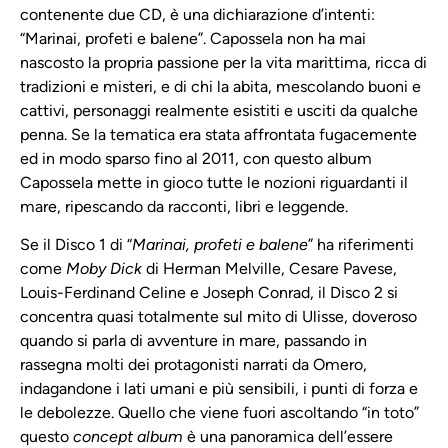
contenente due CD, è una dichiarazione d’intenti:
“Marinai, profeti e balene”. Capossela non ha mai
nascosto la propria passione per la vita marittima, ricca di
tradizioni e misteri, e di chi la abita, mescolando buoni e
cattivi, personaggi realmente esistiti e usciti da qualche
penna. Se la tematica era stata affrontata fugacemente
ed in modo sparso fino al 2011, con questo album
Capossela mette in gioco tutte le nozioni riguardanti il
mare, ripescando da racconti, libri e leggende.
Se il Disco 1 di “
Marinai, profeti e balene
” ha riferimenti
come
Moby Dick
di Herman Melville, Cesare Pavese,
Louis-Ferdinand Celine e Joseph Conrad, il Disco 2 si
concentra quasi totalmente sul mito di Ulisse, doveroso
quando si parla di avventure in mare, passando in
rassegna molti dei protagonisti narrati da Omero,
indagandone i lati umani e più sensibili, i punti di forza e
le debolezze. Quello che viene fuori ascoltando “in toto”
questo
concept album
è una panoramica dell’essere