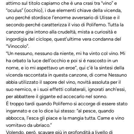
attimo sul titolo capiamo che è una crasi tra “vino” e
“oculus” (occhio), i due elementi chiave della vicenda,
uno perché stordisce l’enorme avversario di Ulisse e il
secondo perché caratterizza il viso di Polifemo. Tutta la
canzone gira intono alla crudeltà, mista a curiosità e
ingordigia del ciclope, quest’ultime vera condanna del
“Vinocolo”.
“Un nessuno, nessuno da niente, mi ha vinto col vino. Mi
ha orbato la luce dell’occhio e poi si è nascosto in un
nome, e io mi aspettavo un eroe”, qui c’è la sintesi della
vicenda raccontata in questa canzone, di come Nessuno
abbia utilizzato il sapore del vino, novità assoluta per il
suo nemico, e i suoi effetti collaterali, ignorati anch’essi,
per abbattere il gigante ed accecarlo nel sonno.
È troppo tardi quando Polifemo si accorge di essere stato
ingannato e ce lo dice lui stesso: “al pesce, quando
abbocca, l’esca gli piace e la mangia tutta. Carne e vino
vomitavo da ubriaco.”
Volendo, però, scavare più in profondità a livello di