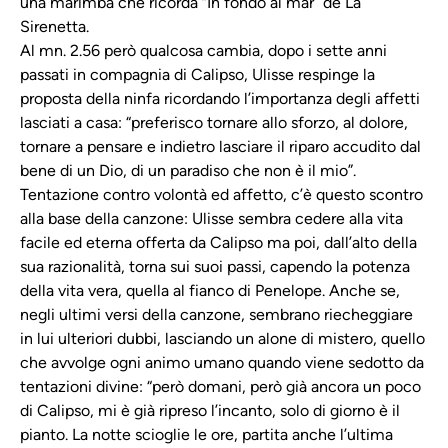
una marimba che ricorda “In fondo al mar” de La
Sirenetta.
Al mn. 2.56 però qualcosa cambia, dopo i sette anni
passati in compagnia di Calipso, Ulisse respinge la
proposta della ninfa ricordando l’importanza degli affetti
lasciati a casa: “preferisco tornare allo sforzo, al dolore,
tornare a pensare e indietro lasciare il riparo accudito dal
bene di un Dio, di un paradiso che non è il mio”.
Tentazione contro volontà ed affetto, c’è questo scontro
alla base della canzone: Ulisse sembra cedere alla vita
facile ed eterna offerta da Calipso ma poi, dall’alto della
sua razionalità, torna sui suoi passi, capendo la potenza
della vita vera, quella al fianco di Penelope. Anche se,
negli ultimi versi della canzone, sembrano riecheggiare
in lui ulteriori dubbi, lasciando un alone di mistero, quello
che avvolge ogni animo umano quando viene sedotto da
tentazioni divine: “però domani, però già ancora un poco
di Calipso, mi è già ripreso l’incanto, solo di giorno è il
pianto. La notte scioglie le ore, partita anche l’ultima