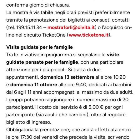
conferma giorno di chiusura.
La mostra è visitabile negli orari previsti preferibilmente
tramite la prenotazione dei biglietti ai consueti contatti
(tel. 199.15.11.34 –
mostraforli@civita.it
) o l’acquisto on-
line nel circuito TicketOne (
www.ticketone.it
).
Visite guidate per le famiglie
Tra le iniziative in programma si segnalano le
visite
guidate pensate per le famiglie
, con una particolare
attenzione per i più piccoli. Si tratta di due
appuntamenti,
domenica 13 settembre
alle ore 10:20
e
domenica 11 ottobre
alle ore 9:40, dedicati ai bambini
dai 6 agli 11 anni accompagnati al massimo da due adulti.
I gruppi potranno raggiungere il numero massimo di 20
partecipanti. Il costo del servizio è di 5,00 € per ogni
partecipante (sia adulti che bambini), oltre al regolare
biglietto di ingresso.
Obbligatoria la prenotazione, che andrà effettuata entro
le ore 17:30 del venerdì che precede la visita, scrivendo