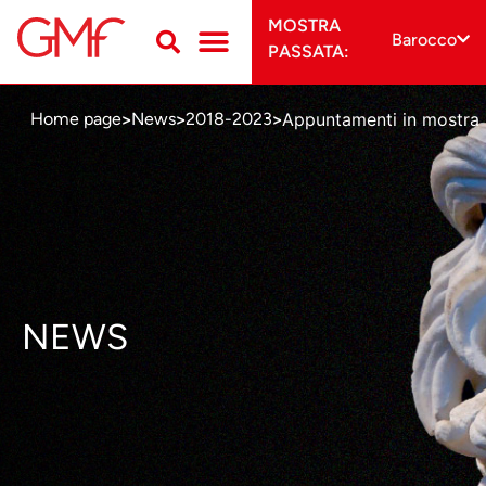
MOSTRA
Barocco
PASSATA:
Appuntamenti in mostra
Home page
News
2018-2023
>
>
>
NEWS