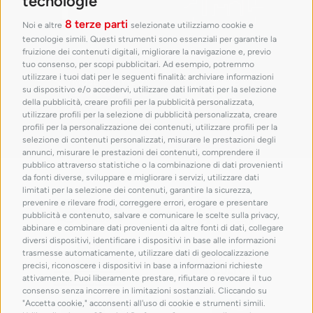
tecnologie
8 terze parti
Noi e altre
selezionate utilizziamo cookie e
tecnologie simili. Questi strumenti sono essenziali per garantire la
fruizione dei contenuti digitali, migliorare la navigazione e, previo
tuo consenso, per scopi pubblicitari. Ad esempio, potremmo
utilizzare i tuoi dati per le seguenti finalità: archiviare informazioni
su dispositivo e/o accedervi, utilizzare dati limitati per la selezione
della pubblicità, creare profili per la pubblicità personalizzata,
utilizzare profili per la selezione di pubblicità personalizzata, creare
profili per la personalizzazione dei contenuti, utilizzare profili per la
selezione di contenuti personalizzati, misurare le prestazioni degli
annunci, misurare le prestazioni dei contenuti, comprendere il
pubblico attraverso statistiche o la combinazione di dati provenienti
con il patrocinio di
da fonti diverse, sviluppare e migliorare i servizi, utilizzare dati
limitati per la selezione dei contenuti, garantire la sicurezza,
prevenire e rilevare frodi, correggere errori, erogare e presentare
pubblicità e contenuto, salvare e comunicare le scelte sulla privacy,
abbinare e combinare dati provenienti da altre fonti di dati, collegare
diversi dispositivi, identificare i dispositivi in base alle informazioni
trasmesse automaticamente, utilizzare dati di geolocalizzazione
precisi, riconoscere i dispositivi in base a informazioni richieste
attivamente. Puoi liberamente prestare, rifiutare o revocare il tuo
consenso senza incorrere in limitazioni sostanziali. Cliccando su
"Accetta cookie," acconsenti all'uso di cookie e strumenti simili.