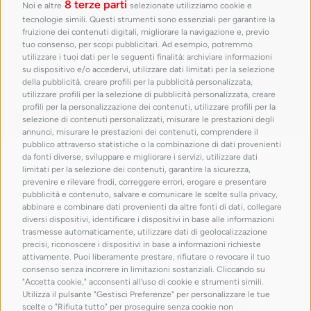
8 terze parti
Noi e altre
selezionate utilizziamo cookie e
tecnologie simili. Questi strumenti sono essenziali per garantire la
fruizione dei contenuti digitali, migliorare la navigazione e, previo
tuo consenso, per scopi pubblicitari. Ad esempio, potremmo
utilizzare i tuoi dati per le seguenti finalità: archiviare informazioni
su dispositivo e/o accedervi, utilizzare dati limitati per la selezione
della pubblicità, creare profili per la pubblicità personalizzata,
utilizzare profili per la selezione di pubblicità personalizzata, creare
profili per la personalizzazione dei contenuti, utilizzare profili per la
selezione di contenuti personalizzati, misurare le prestazioni degli
annunci, misurare le prestazioni dei contenuti, comprendere il
pubblico attraverso statistiche o la combinazione di dati provenienti
con il patrocinio di
da fonti diverse, sviluppare e migliorare i servizi, utilizzare dati
limitati per la selezione dei contenuti, garantire la sicurezza,
prevenire e rilevare frodi, correggere errori, erogare e presentare
pubblicità e contenuto, salvare e comunicare le scelte sulla privacy,
abbinare e combinare dati provenienti da altre fonti di dati, collegare
diversi dispositivi, identificare i dispositivi in base alle informazioni
trasmesse automaticamente, utilizzare dati di geolocalizzazione
precisi, riconoscere i dispositivi in base a informazioni richieste
attivamente. Puoi liberamente prestare, rifiutare o revocare il tuo
consenso senza incorrere in limitazioni sostanziali. Cliccando su
"Accetta cookie," acconsenti all'uso di cookie e strumenti simili.
Utilizza il pulsante "Gestisci Preferenze" per personalizzare le tue
scelte o "Rifiuta tutto" per proseguire senza cookie non