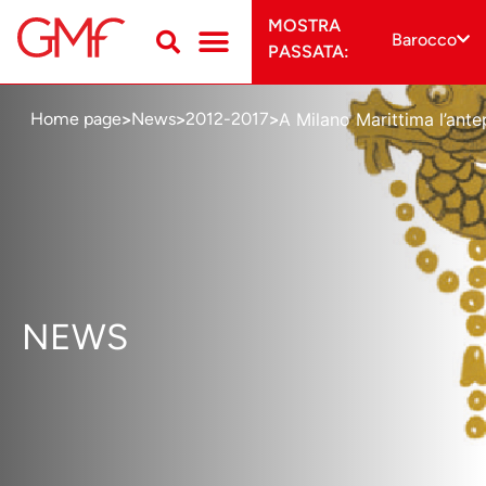
MOSTRA
Barocco
PASSATA:
A Milano Marittima l’ant
Home page
News
2012-2017
>
>
>
NEWS