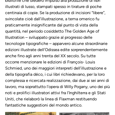
bibliofile che diedero impulso alla produzione di libri
illustrati di lusso, stampati spesso in tirature di poche
centinaia di copie. Se la produzione di incisioni “libere”,
svincolate cioè dall’illustrazione, a tema omerico fu
praticamente insignificante dal punto di vista della
quantità, nel periodo cosiddetto The Golden Age of
Illustration – sviluppato grazie al progresso delle
tecnologie tipografiche – apparvero alcune straordinarie
edizioni illustrate dell’Odissea edite sorprendentemente
anche fino agli anni trenta del XX secolo. Su tutte
occorre menzionare le edizioni di François- Louis
Schmied, uno dei maggiori interpreti dell’illustrazione e
della tipografia déco, i cui libri richiedevano, per la loro
complessa e ricercata realizzazione, dai due ai sei anni di
lavoro, ma soprattutto l’opera di Willy Pogany, uno dei più
noti e prolifici illustratori attivi fra l’Inghilterra e gli Stati
Uniti, che rielaborò la linea di Flaxman restituendo
fantastiche suggestioni del mondo antico.