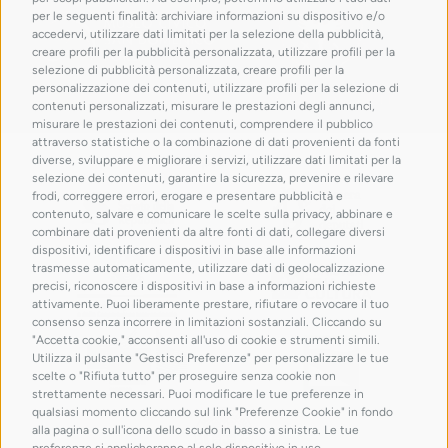
per le seguenti finalità: archiviare informazioni su dispositivo e/o
accedervi, utilizzare dati limitati per la selezione della pubblicità,
creare profili per la pubblicità personalizzata, utilizzare profili per la
selezione di pubblicità personalizzata, creare profili per la
personalizzazione dei contenuti, utilizzare profili per la selezione di
contenuti personalizzati, misurare le prestazioni degli annunci,
misurare le prestazioni dei contenuti, comprendere il pubblico
attraverso statistiche o la combinazione di dati provenienti da fonti
con il patrocinio di
diverse, sviluppare e migliorare i servizi, utilizzare dati limitati per la
selezione dei contenuti, garantire la sicurezza, prevenire e rilevare
frodi, correggere errori, erogare e presentare pubblicità e
contenuto, salvare e comunicare le scelte sulla privacy, abbinare e
combinare dati provenienti da altre fonti di dati, collegare diversi
dispositivi, identificare i dispositivi in base alle informazioni
trasmesse automaticamente, utilizzare dati di geolocalizzazione
precisi, riconoscere i dispositivi in base a informazioni richieste
attivamente. Puoi liberamente prestare, rifiutare o revocare il tuo
consenso senza incorrere in limitazioni sostanziali. Cliccando su
"Accetta cookie," acconsenti all'uso di cookie e strumenti simili.
Utilizza il pulsante "Gestisci Preferenze" per personalizzare le tue
scelte o "Rifiuta tutto" per proseguire senza cookie non
strettamente necessari. Puoi modificare le tue preferenze in
qualsiasi momento cliccando sul link "Preferenze Cookie" in fondo
alla pagina o sull'icona dello scudo in basso a sinistra. Le tue
preferenze si applicheranno al solo dispositivo in uso.