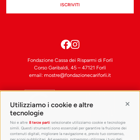
ISCRIVITI
Fondazione Cassa dei Risparmi di Forlì
Corso Garibaldi, 45 – 47121 Forlì
email:
mostre@fondazionecariforli.it
Utilizziamo i cookie e altre
Contin
tecnologie
Noi e altre
8 terze parti
selezionate utilizziamo cookie e tecnologie
simili. Questi strumenti sono essenziali per garantire la fruizione dei
contenuti digitali, migliorare la navigazione e, previo tuo consenso,
per scopi pubblicitari. Ad esempio, potremmo utilizzare i tuoi dati