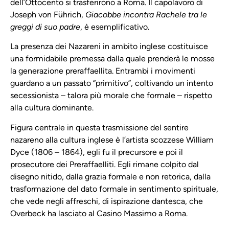
dell’Ottocento si trasferirono a Roma. Il capolavoro di
Joseph von Führich,
Giacobbe incontra Rachele tra le
greggi di suo padre
, è esemplificativo.
La presenza dei Nazareni in ambito inglese costituisce
una formidabile premessa dalla quale prenderà le mosse
la generazione preraffaellita. Entrambi i movimenti
guardano a un passato “primitivo”, coltivando un intento
secessionista – talora più morale che formale – rispetto
alla cultura dominante.
Figura centrale in questa trasmissione del sentire
nazareno alla cultura inglese è l’artista scozzese William
Dyce (1806 – 1864), egli fu il precursore e poi il
prosecutore dei Preraffaelliti. Egli rimane colpito dal
disegno nitido, dalla grazia formale e non retorica, dalla
trasformazione del dato formale in sentimento spirituale,
che vede negli affreschi, di ispirazione dantesca, che
Overbeck ha lasciato al Casino Massimo a Roma.