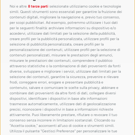
Noi e altre
8 terze parti
selezionate utilizziamo cookie e tecnologie
simili. Questi strumenti sono essenziali per garantire la fruizione dei
contenuti digitali, migliorare la navigazione e, previo tuo consenso,
per scopi pubblicitari. Ad esempio, potremmo utilizzare i tuoi dati
per le seguenti finalità: archiviare informazioni su dispositivo e/o
accedervi, utilizzare dati limitati per la selezione della pubblicità,
creare profili per la pubblicità personalizzata, utilizzare profili per la
selezione di pubblicità personalizzata, creare profili per la
personalizzazione dei contenuti, utilizzare profili per la selezione di
contenuti personalizzati, misurare le prestazioni degli annunci,
misurare le prestazioni dei contenuti, comprendere il pubblico
attraverso statistiche o la combinazione di dati provenienti da fonti
con il patrocinio di
diverse, sviluppare e migliorare i servizi, utilizzare dati limitati per la
selezione dei contenuti, garantire la sicurezza, prevenire e rilevare
frodi, correggere errori, erogare e presentare pubblicità e
contenuto, salvare e comunicare le scelte sulla privacy, abbinare e
combinare dati provenienti da altre fonti di dati, collegare diversi
dispositivi, identificare i dispositivi in base alle informazioni
trasmesse automaticamente, utilizzare dati di geolocalizzazione
precisi, riconoscere i dispositivi in base a informazioni richieste
attivamente. Puoi liberamente prestare, rifiutare o revocare il tuo
consenso senza incorrere in limitazioni sostanziali. Cliccando su
"Accetta cookie," acconsenti all'uso di cookie e strumenti simili.
Utilizza il pulsante "Gestisci Preferenze" per personalizzare le tue