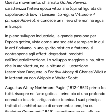
Questo movimento, chiamato
Gothic Revival
,
caratterizza l’intera epoca vittoriana (qui raffigurata dal
capolavoro di Edwin Lanseer,
La regina Vittoria e il
principe Alberto
), e conosce un rilievo che non ha eguali
in Europa.
In pieno sviluppo industriale, la grande passione per
l’epoca gotica, vista come una società esemplare in cui
le arti fiorivano in uno spirito mistico e fraterno, si
contrappone agli effetti degradanti prodotti
dall’industrializzazione. Lo sviluppo maggiore si ha, oltre
che in architettura, nella pittura di illustrazione
(esemplare l’acquerello
Fonthill Abbey
di Charles Wild) e
in letteratura con Walpole e Walter Scott.
Augustus Welby Northmore Pugin (1812-1852) primo fra
tutti, riscopre nell’arte gotica il principio di uno profondo
connubio tra arte, artigianato e tecnica. I suoi principali
trattati di architettura e di ornamentazione, tra cui
Floriated Ornament
(1849), eserciteranno un influsso