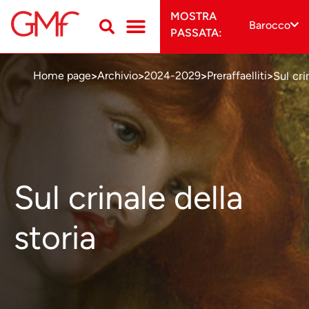
MOSTRA
Barocco
PASSATA:
Sul cri
Home page
Archivio
2024-2029
Preraffaelliti
>
>
>
>
Sul crinale della
storia