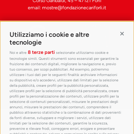
Corso Garibaldi, 45 – 47121 Forlì
email:
mostre@fondazionecariforli.it
Utilizziamo i cookie e altre
Contin
tecnologie
8 terze parti
Noi e altre
selezionate utilizziamo cookie e
tecnologie simili. Questi strumenti sono essenziali per garantire la
fruizione dei contenuti digitali, migliorare la navigazione e, previo
tuo consenso, per scopi pubblicitari. Ad esempio, potremmo
utilizzare i tuoi dati per le seguenti finalità: archiviare informazioni
su dispositivo e/o accedervi, utilizzare dati limitati per la selezione
della pubblicità, creare profili per la pubblicità personalizzata,
utilizzare profili per la selezione di pubblicità personalizzata, creare
profili per la personalizzazione dei contenuti, utilizzare profili per la
selezione di contenuti personalizzati, misurare le prestazioni degli
annunci, misurare le prestazioni dei contenuti, comprendere il
pubblico attraverso statistiche o la combinazione di dati provenienti
con il patrocinio di
da fonti diverse, sviluppare e migliorare i servizi, utilizzare dati
limitati per la selezione dei contenuti, garantire la sicurezza,
prevenire e rilevare frodi, correggere errori, erogare e presentare
pubblicità e contenuto, salvare e comunicare le scelte sulla privacy,