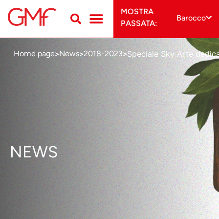
MOSTRA
Barocco
PASSATA:
Speciale Sky Arte dedicat
Home page
News
2018-2023
>
>
>
NEWS