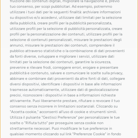
fruizione dei contenuti digitali, migliorare la navigazione e, previo
tuo consenso, per scopi pubblicitari. Ad esempio, potremmo
utilizzare i tuoi dati per le seguenti finalità: archiviare informazioni
su dispositivo e/o accedervi, utilizzare dati limitati per la selezione
della pubblicità, creare profili per la pubblicità personalizzata,
utilizzare profili per la selezione di pubblicità personalizzata, creare
profili per la personalizzazione dei contenuti, utilizzare profili per la
selezione di contenuti personalizzati, misurare le prestazioni degli
annunci, misurare le prestazioni dei contenuti, comprendere il
pubblico attraverso statistiche o la combinazione di dati provenienti
con il patrocinio di
da fonti diverse, sviluppare e migliorare i servizi, utilizzare dati
limitati per la selezione dei contenuti, garantire la sicurezza,
prevenire e rilevare frodi, correggere errori, erogare e presentare
pubblicità e contenuto, salvare e comunicare le scelte sulla privacy,
abbinare e combinare dati provenienti da altre fonti di dati, collegare
diversi dispositivi, identificare i dispositivi in base alle informazioni
trasmesse automaticamente, utilizzare dati di geolocalizzazione
precisi, riconoscere i dispositivi in base a informazioni richieste
attivamente. Puoi liberamente prestare, rifiutare o revocare il tuo
consenso senza incorrere in limitazioni sostanziali. Cliccando su
"Accetta cookie," acconsenti all'uso di cookie e strumenti simili.
Utilizza il pulsante "Gestisci Preferenze" per personalizzare le tue
scelte o "Rifiuta tutto" per proseguire senza cookie non
strettamente necessari. Puoi modificare le tue preferenze in
qualsiasi momento cliccando sul link "Preferenze Cookie" in fondo