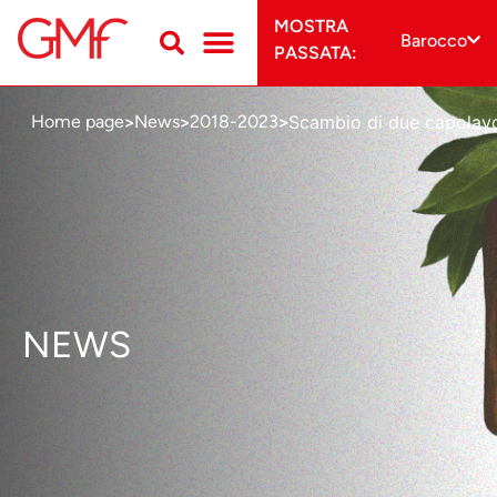
MOSTRA
Barocco
PASSATA:
Scambio di due capolavo
Home page
News
2018-2023
>
>
>
NEWS