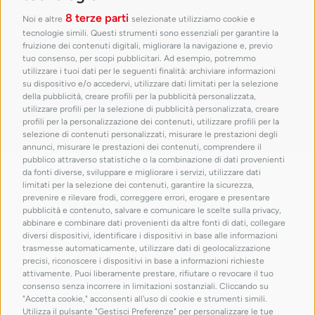
8 terze parti
Noi e altre
selezionate utilizziamo cookie e
tecnologie simili. Questi strumenti sono essenziali per garantire la
fruizione dei contenuti digitali, migliorare la navigazione e, previo
tuo consenso, per scopi pubblicitari. Ad esempio, potremmo
utilizzare i tuoi dati per le seguenti finalità: archiviare informazioni
su dispositivo e/o accedervi, utilizzare dati limitati per la selezione
della pubblicità, creare profili per la pubblicità personalizzata,
utilizzare profili per la selezione di pubblicità personalizzata, creare
profili per la personalizzazione dei contenuti, utilizzare profili per la
selezione di contenuti personalizzati, misurare le prestazioni degli
annunci, misurare le prestazioni dei contenuti, comprendere il
pubblico attraverso statistiche o la combinazione di dati provenienti
con il patrocinio di
da fonti diverse, sviluppare e migliorare i servizi, utilizzare dati
limitati per la selezione dei contenuti, garantire la sicurezza,
prevenire e rilevare frodi, correggere errori, erogare e presentare
pubblicità e contenuto, salvare e comunicare le scelte sulla privacy,
abbinare e combinare dati provenienti da altre fonti di dati, collegare
diversi dispositivi, identificare i dispositivi in base alle informazioni
trasmesse automaticamente, utilizzare dati di geolocalizzazione
precisi, riconoscere i dispositivi in base a informazioni richieste
attivamente. Puoi liberamente prestare, rifiutare o revocare il tuo
consenso senza incorrere in limitazioni sostanziali. Cliccando su
"Accetta cookie," acconsenti all'uso di cookie e strumenti simili.
Utilizza il pulsante "Gestisci Preferenze" per personalizzare le tue