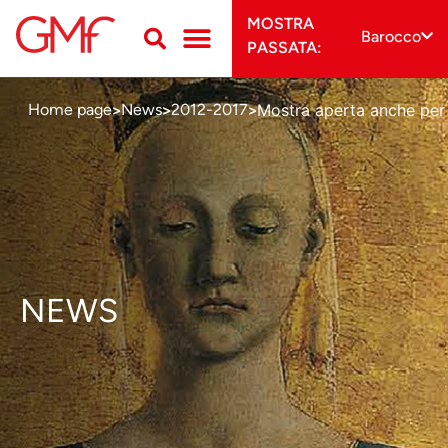
MOSTRA
Barocco
PASSATA:
Mostra aperta anche per l
Home page
News
2012-2017
>
>
>
NEWS