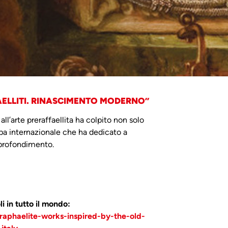
AELLITI. RINASCIMENTO MODERNO”
ll’arte preraffaellita ha colpito non solo
mpa internazionale che ha dedicato a
pprofondimento.
i in tutto il mondo:
aphaelite-works-inspired-by-the-old-