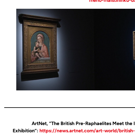
meno-maistininku-d
ArtNet, “The British Pre-Raphaelites Meet the 
Exhibition”:
https://news.artnet.com/art-world/british-