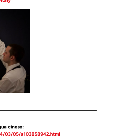
italy
gua cinese:
24/03/05/a103858942.html