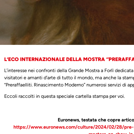
L’ECO INTERNAZIONALE DELLA MOSTRA “PRERAFF
L’interesse nei confronti della Grande Mostra a Forlì dedicata a
visitatori e amanti d’arte di tutto il mondo, ma anche la sta
“Preraffaelliti. Rinascimento Moderno” numerosi servizi di a
Eccoli raccolti in questa speciale cartella stampa per voi.
Euronews, testata che copre articol
https://www.euronews.com/culture/2024/02/28/pre-r