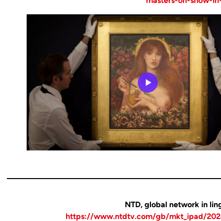
masters-on-show-in-
NTD, global network in lin
https://www.ntdtv.com/gb/mkt_ipad/20