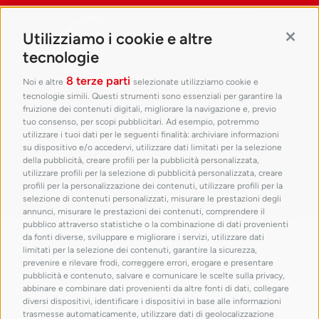
Utilizziamo i cookie e altre
Contin
tecnologie
8 terze parti
Noi e altre
selezionate utilizziamo cookie e
tecnologie simili. Questi strumenti sono essenziali per garantire la
fruizione dei contenuti digitali, migliorare la navigazione e, previo
tuo consenso, per scopi pubblicitari. Ad esempio, potremmo
utilizzare i tuoi dati per le seguenti finalità: archiviare informazioni
su dispositivo e/o accedervi, utilizzare dati limitati per la selezione
della pubblicità, creare profili per la pubblicità personalizzata,
utilizzare profili per la selezione di pubblicità personalizzata, creare
profili per la personalizzazione dei contenuti, utilizzare profili per la
selezione di contenuti personalizzati, misurare le prestazioni degli
annunci, misurare le prestazioni dei contenuti, comprendere il
pubblico attraverso statistiche o la combinazione di dati provenienti
con il patrocinio di
da fonti diverse, sviluppare e migliorare i servizi, utilizzare dati
limitati per la selezione dei contenuti, garantire la sicurezza,
prevenire e rilevare frodi, correggere errori, erogare e presentare
pubblicità e contenuto, salvare e comunicare le scelte sulla privacy,
abbinare e combinare dati provenienti da altre fonti di dati, collegare
diversi dispositivi, identificare i dispositivi in base alle informazioni
trasmesse automaticamente, utilizzare dati di geolocalizzazione