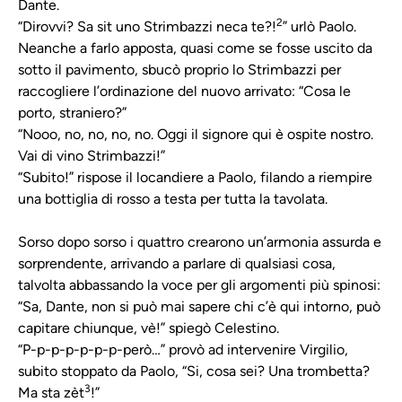
Dante.
2
“Dirovvi? Sa sit uno Strimbazzi neca te?!
” urlò Paolo.
Neanche a farlo apposta, quasi come se fosse uscito da
sotto il pavimento, sbucò proprio lo Strimbazzi per
raccogliere l’ordinazione del nuovo arrivato: “Cosa le
porto, straniero?”
“Nooo, no, no, no, no. Oggi il signore qui è ospite nostro.
Vai di vino Strimbazzi!”
“Subito!” rispose il locandiere a Paolo, filando a riempire
una bottiglia di rosso a testa per tutta la tavolata.
Sorso dopo sorso i quattro crearono un’armonia assurda e
sorprendente, arrivando a parlare di qualsiasi cosa,
talvolta abbassando la voce per gli argomenti più spinosi:
“Sa, Dante, non si può mai sapere chi c’è qui intorno, può
capitare chiunque, vè!” spiegò Celestino.
“P-p-p-p-p-p-p-però…” provò ad intervenire Virgilio,
subito stoppato da Paolo, “Si, cosa sei? Una trombetta?
3
Ma sta zèt
!”