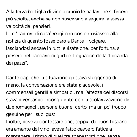
Alla terza bottiglia di vino a cranio le parlantine si fecero
più sciolte, anche se non riuscivano a seguire la stessa
velocità dei pensieri.
I tre “padroni di casa” reagirono con entusiasmo alla
notizia di quanto fosse caro a Dante il volgare,
lasciandosi andare in rutti e risate che, per fortuna, si
persero nel baccano di grida e fregnacce della “Locanda
dei pazzi”.
Dante capì che la situazione gli stava sfuggendo di
mano, la conversazione era stata piacevole, i
commensali gentili e simpatici, ma l’altezza dei discorsi
stava diventando incongruente con la scolarizzazione dei
due romagnoli, persone buone, certo, ma un po’ troppo
genuine per i suoi gusti.
Inoltre, doveva confessare che, seppur da buon toscano
era amante del vino, aveva fatto davvero fatica a
mantenere il ritmo di quei tre scapestrati che, senza