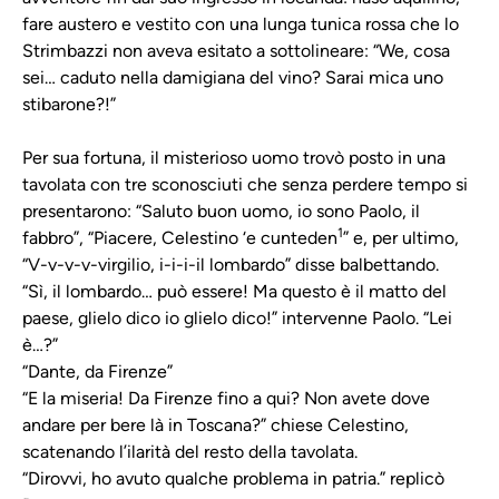
fare austero e vestito con una lunga tunica rossa che lo
Strimbazzi non aveva esitato a sottolineare: “We, cosa
sei… caduto nella damigiana del vino? Sarai mica uno
stibarone?!”
Per sua fortuna, il misterioso uomo trovò posto in una
tavolata con tre sconosciuti che senza perdere tempo si
presentarono: “Saluto buon uomo, io sono Paolo, il
1
fabbro”, “Piacere, Celestino ‘e cunteden
” e, per ultimo,
“V-v-v-v-virgilio, i-i-i-il lombardo” disse balbettando.
“Sì, il lombardo… può essere! Ma questo è il matto del
paese, glielo dico io glielo dico!” intervenne Paolo. “Lei
è…?”
“Dante, da Firenze”
“E la miseria! Da Firenze fino a qui? Non avete dove
andare per bere là in Toscana?” chiese Celestino,
scatenando l’ilarità del resto della tavolata.
“Dirovvi, ho avuto qualche problema in patria.” replicò