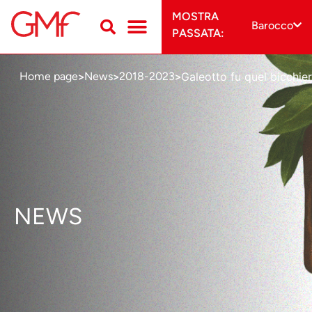
MOSTRA
Barocco
PASSATA:
Galeotto fu quel bicchier
Home page
News
2018-2023
>
>
>
NEWS