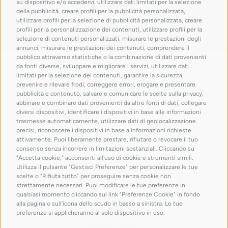
su dispositivo e/o accedervi, utilizzare dati limitati per la selezione
della pubblicità, creare profili per la pubblicità personalizzata,
utilizzare profili per la selezione di pubblicità personalizzata, creare
profili per la personalizzazione dei contenuti, utilizzare profili per la
selezione di contenuti personalizzati, misurare le prestazioni degli
annunci, misurare le prestazioni dei contenuti, comprendere il
pubblico attraverso statistiche o la combinazione di dati provenienti
con il patrocinio di
da fonti diverse, sviluppare e migliorare i servizi, utilizzare dati
limitati per la selezione dei contenuti, garantire la sicurezza,
prevenire e rilevare frodi, correggere errori, erogare e presentare
pubblicità e contenuto, salvare e comunicare le scelte sulla privacy,
abbinare e combinare dati provenienti da altre fonti di dati, collegare
diversi dispositivi, identificare i dispositivi in base alle informazioni
trasmesse automaticamente, utilizzare dati di geolocalizzazione
precisi, riconoscere i dispositivi in base a informazioni richieste
attivamente. Puoi liberamente prestare, rifiutare o revocare il tuo
consenso senza incorrere in limitazioni sostanziali. Cliccando su
"Accetta cookie," acconsenti all'uso di cookie e strumenti simili.
Utilizza il pulsante "Gestisci Preferenze" per personalizzare le tue
scelte o "Rifiuta tutto" per proseguire senza cookie non
strettamente necessari. Puoi modificare le tue preferenze in
qualsiasi momento cliccando sul link "Preferenze Cookie" in fondo
alla pagina o sull'icona dello scudo in basso a sinistra. Le tue
preferenze si applicheranno al solo dispositivo in uso.