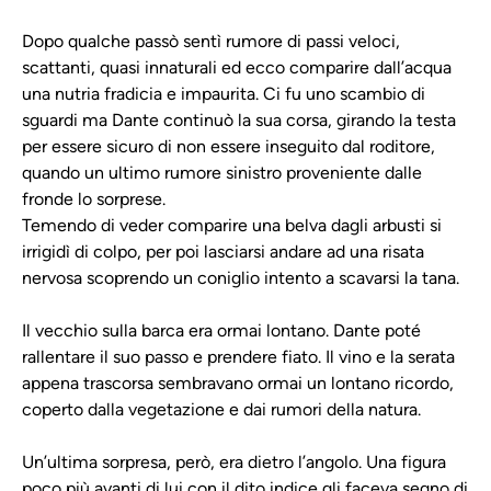
Dopo qualche passò sentì rumore di passi veloci,
scattanti, quasi innaturali ed ecco comparire dall’acqua
una nutria fradicia e impaurita. Ci fu uno scambio di
sguardi ma Dante continuò la sua corsa, girando la testa
per essere sicuro di non essere inseguito dal roditore,
quando un ultimo rumore sinistro proveniente dalle
fronde lo sorprese.
Temendo di veder comparire una belva dagli arbusti si
irrigidì di colpo, per poi lasciarsi andare ad una risata
nervosa scoprendo un coniglio intento a scavarsi la tana.
Il vecchio sulla barca era ormai lontano. Dante poté
rallentare il suo passo e prendere fiato. Il vino e la serata
appena trascorsa sembravano ormai un lontano ricordo,
coperto dalla vegetazione e dai rumori della natura.
Un’ultima sorpresa, però, era dietro l’angolo. Una figura
poco più avanti di lui con il dito indice gli faceva segno di