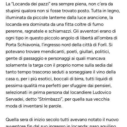
La “Locanda dei pazzi” era sempre piena, non c’era da
stupirsi qualora non si fosse trovato posto. Tutta in legno,
illuminata da piccole lanterne dalla luce arancione, la
locanda era dominata da una fitta coltre di fumo
perenne, ragnatele e schiamazzi. Gli avventori erano di
ogni tipo in questo piccolo angolo di libertà all’ombra di
Porta Schiavonia, l’ingresso nord della città di Forlì. Si
potevano trovare mendicanti, poeti, giullari, politici,
gente di passaggio e personaggi ai quali mancava
solamente la targa con il proprio nome sulla sedia dal
tanto tempo trascorso seduti a sorseggiare il vino della
casa o, per i più esotici, boccali di birra, tutti liquidi di
pessima qualità ma perfetti per sfuggire dai pensieri,
selezionati in prima persona dal locandiere Ludovico
Servadei, detto “Strimbazzi”, per quella sua vecchia
moda di inventarsi le parole.
Quella sera di inizio secolo tutti avevano notato il nuovo
avventore fin dal suo ingresso in locanda: naso aquilino,