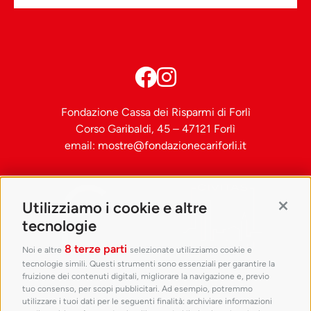
Fondazione Cassa dei Risparmi di Forlì
Corso Garibaldi, 45 – 47121 Forlì
email:
mostre@fondazionecariforli.it
Utilizziamo i cookie e altre
Contin
tecnologie
8 terze parti
Noi e altre
selezionate utilizziamo cookie e
tecnologie simili. Questi strumenti sono essenziali per garantire la
fruizione dei contenuti digitali, migliorare la navigazione e, previo
tuo consenso, per scopi pubblicitari. Ad esempio, potremmo
utilizzare i tuoi dati per le seguenti finalità: archiviare informazioni