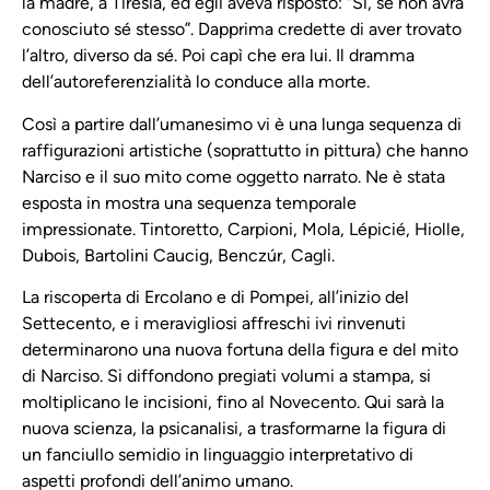
la madre, a Tiresia, ed egli aveva risposto: “Sì, se non avrà
conosciuto sé stesso”. Dapprima credette di aver trovato
l’altro, diverso da sé. Poi capì che era lui. Il dramma
dell’autoreferenzialità lo conduce alla morte.
Così a partire dall’umanesimo vi è una lunga sequenza di
raffigurazioni artistiche (soprattutto in pittura) che hanno
Narciso e il suo mito come oggetto narrato. Ne è stata
esposta in mostra una sequenza temporale
impressionate. Tintoretto, Carpioni, Mola, Lépicié, Hiolle,
Dubois, Bartolini Caucig, Benczúr, Cagli.
La riscoperta di Ercolano e di Pompei, all’inizio del
Settecento, e i meravigliosi affreschi ivi rinvenuti
determinarono una nuova fortuna della figura e del mito
di Narciso. Si diffondono pregiati volumi a stampa, si
moltiplicano le incisioni, fino al Novecento. Qui sarà la
nuova scienza, la psicanalisi, a trasformarne la figura di
un fanciullo semidio in linguaggio interpretativo di
aspetti profondi dell’animo umano.