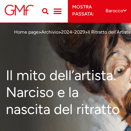
MOSTRA
Barocco
PASSATA:
Home page
Archivio
2024-2029
Il Ritratto dell’Artista
>
>
>
Il mito dell’artista.
Narciso e la
nascita del ritratto