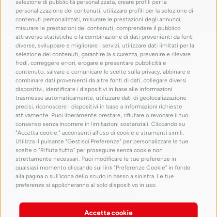
selezione di pubblicità personalizzata, creare profili per la
personalizzazione dei contenuti, utilizzare profili per la selezione di
contenuti personalizzati, misurare le prestazioni degli annunci,
misurare le prestazioni dei contenuti, comprendere il pubblico
attraverso statistiche o la combinazione di dati provenienti da fonti
con il patrocinio di
diverse, sviluppare e migliorare i servizi, utilizzare dati limitati per la
selezione dei contenuti, garantire la sicurezza, prevenire e rilevare
frodi, correggere errori, erogare e presentare pubblicità e
contenuto, salvare e comunicare le scelte sulla privacy, abbinare e
combinare dati provenienti da altre fonti di dati, collegare diversi
dispositivi, identificare i dispositivi in base alle informazioni
trasmesse automaticamente, utilizzare dati di geolocalizzazione
precisi, riconoscere i dispositivi in base a informazioni richieste
attivamente. Puoi liberamente prestare, rifiutare o revocare il tuo
consenso senza incorrere in limitazioni sostanziali. Cliccando su
"Accetta cookie," acconsenti all'uso di cookie e strumenti simili.
Utilizza il pulsante "Gestisci Preferenze" per personalizzare le tue
scelte o "Rifiuta tutto" per proseguire senza cookie non
strettamente necessari. Puoi modificare le tue preferenze in
qualsiasi momento cliccando sul link "Preferenze Cookie" in fondo
alla pagina o sull'icona dello scudo in basso a sinistra. Le tue
preferenze si applicheranno al solo dispositivo in uso.
Accetta cookie