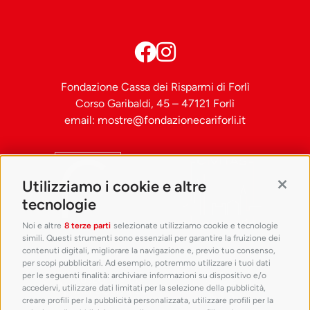
Fondazione Cassa dei Risparmi di Forlì
Corso Garibaldi, 45 – 47121 Forlì
email:
mostre@fondazionecariforli.it
Utilizziamo i cookie e altre
Contin
tecnologie
Noi e altre
8 terze parti
selezionate utilizziamo cookie e tecnologie
simili. Questi strumenti sono essenziali per garantire la fruizione dei
contenuti digitali, migliorare la navigazione e, previo tuo consenso,
per scopi pubblicitari. Ad esempio, potremmo utilizzare i tuoi dati
per le seguenti finalità: archiviare informazioni su dispositivo e/o
accedervi, utilizzare dati limitati per la selezione della pubblicità,
creare profili per la pubblicità personalizzata, utilizzare profili per la