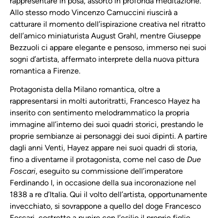
rappresentare in posa, assorto in profonda meditazione.
Allo stesso modo Vincenzo Camuccini riuscirà a
catturare il momento dell’ispirazione creativa nel ritratto
dell’amico miniaturista August Grahl, mentre Giuseppe
Bezzuoli ci appare elegante e pensoso, immerso nei suoi
sogni d’artista, affermato interprete della nuova pittura
romantica a Firenze.
Protagonista della Milano romantica, oltre a
rappresentarsi in molti autoritratti, Francesco Hayez ha
inserito con sentimento melodrammatico la propria
immagine all’interno dei suoi quadri storici, prestando le
proprie sembianze ai personaggi dei suoi dipinti. A partire
dagli anni Venti, Hayez appare nei suoi quadri di storia,
fino a diventarne il protagonista, come nel caso de
Due
Foscari
, eseguito su commissione dell’imperatore
Ferdinando I, in occasione della sua incoronazione nel
1838 a re d’Italia. Qui il volto dell’artista, opportunamente
invecchiato, si sovrappone a quello del doge Francesco
Foscari, costretto a punire con l’esilio il proprio figlio,