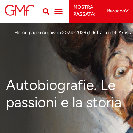
MOSTRA
Barocco
PASSATA:
Home page
Archivio
2024-2029
Il Ritratto dell’Artista
>
>
>
Autobiografie. Le
passioni e la storia