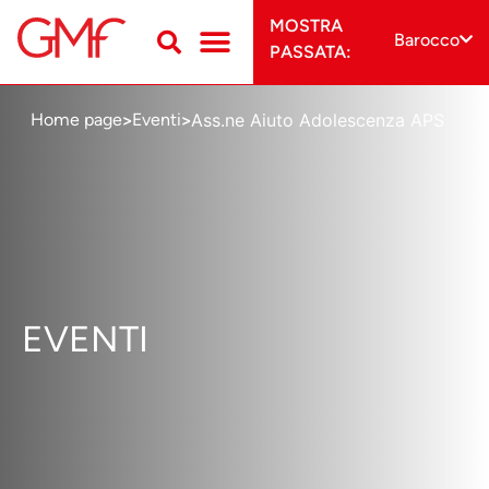
MOSTRA
Barocco
PASSATA:
Ass.ne Aiuto Adolescenza APS
Home page
Eventi
>
>
EVENTI