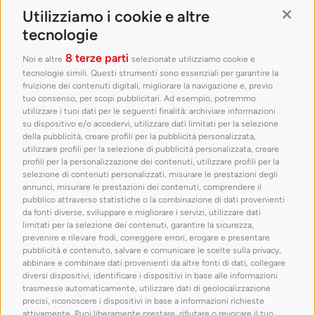
Utilizziamo i cookie e altre
Contin
tecnologie
8 terze parti
Noi e altre
selezionate utilizziamo cookie e
tecnologie simili. Questi strumenti sono essenziali per garantire la
fruizione dei contenuti digitali, migliorare la navigazione e, previo
tuo consenso, per scopi pubblicitari. Ad esempio, potremmo
utilizzare i tuoi dati per le seguenti finalità: archiviare informazioni
su dispositivo e/o accedervi, utilizzare dati limitati per la selezione
della pubblicità, creare profili per la pubblicità personalizzata,
utilizzare profili per la selezione di pubblicità personalizzata, creare
profili per la personalizzazione dei contenuti, utilizzare profili per la
selezione di contenuti personalizzati, misurare le prestazioni degli
annunci, misurare le prestazioni dei contenuti, comprendere il
pubblico attraverso statistiche o la combinazione di dati provenienti
con il patrocinio di
da fonti diverse, sviluppare e migliorare i servizi, utilizzare dati
limitati per la selezione dei contenuti, garantire la sicurezza,
prevenire e rilevare frodi, correggere errori, erogare e presentare
pubblicità e contenuto, salvare e comunicare le scelte sulla privacy,
abbinare e combinare dati provenienti da altre fonti di dati, collegare
diversi dispositivi, identificare i dispositivi in base alle informazioni
trasmesse automaticamente, utilizzare dati di geolocalizzazione
precisi, riconoscere i dispositivi in base a informazioni richieste
attivamente. Puoi liberamente prestare, rifiutare o revocare il tuo