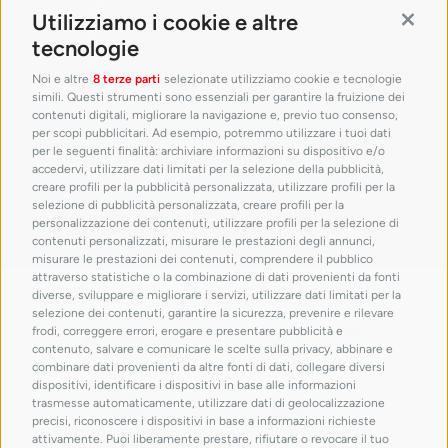
Utilizziamo i cookie e altre
Contin
tecnologie
Noi e altre
8 terze parti
selezionate utilizziamo cookie e tecnologie
simili. Questi strumenti sono essenziali per garantire la fruizione dei
contenuti digitali, migliorare la navigazione e, previo tuo consenso,
per scopi pubblicitari. Ad esempio, potremmo utilizzare i tuoi dati
per le seguenti finalità: archiviare informazioni su dispositivo e/o
accedervi, utilizzare dati limitati per la selezione della pubblicità,
creare profili per la pubblicità personalizzata, utilizzare profili per la
selezione di pubblicità personalizzata, creare profili per la
personalizzazione dei contenuti, utilizzare profili per la selezione di
contenuti personalizzati, misurare le prestazioni degli annunci,
misurare le prestazioni dei contenuti, comprendere il pubblico
attraverso statistiche o la combinazione di dati provenienti da fonti
con il patrocinio di
diverse, sviluppare e migliorare i servizi, utilizzare dati limitati per la
selezione dei contenuti, garantire la sicurezza, prevenire e rilevare
frodi, correggere errori, erogare e presentare pubblicità e
contenuto, salvare e comunicare le scelte sulla privacy, abbinare e
combinare dati provenienti da altre fonti di dati, collegare diversi
dispositivi, identificare i dispositivi in base alle informazioni
trasmesse automaticamente, utilizzare dati di geolocalizzazione
precisi, riconoscere i dispositivi in base a informazioni richieste
attivamente. Puoi liberamente prestare, rifiutare o revocare il tuo