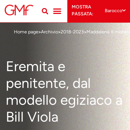
MOSTRA
Barocco
PASSATA:
Home page
Archivio
2018-2023
Maddalena. Il mister
>
>
>
Eremita e
penitente, dal
modello egiziaco a
Bill Viola