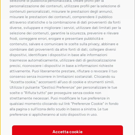
selezione di pubblicità personalizzata, creare profili per la
personalizzazione dei contenuti, utilizzare profili per la selezione di
contenuti personalizzati, misurare le prestazioni degli annunci,
misurare le prestazioni dei contenuti, comprendere il pubblico
attraverso statistiche o la combinazione di dati provenienti da fonti
con il patrocinio di
diverse, sviluppare e migliorare i servizi, utilizzare dati limitati per la
selezione dei contenuti, garantire la sicurezza, prevenire e rilevare
frodi, correggere errori, erogare e presentare pubblicità e
contenuto, salvare e comunicare le scelte sulla privacy, abbinare e
combinare dati provenienti da altre fonti di dati, collegare diversi
dispositivi, identificare i dispositivi in base alle informazioni
trasmesse automaticamente, utilizzare dati di geolocalizzazione
precisi, riconoscere i dispositivi in base a informazioni richieste
attivamente. Puoi liberamente prestare, rifiutare o revocare il tuo
consenso senza incorrere in limitazioni sostanziali. Cliccando su
"Accetta cookie," acconsenti all'uso di cookie e strumenti simili.
Utilizza il pulsante "Gestisci Preferenze" per personalizzare le tue
scelte o "Rifiuta tutto" per proseguire senza cookie non
strettamente necessari. Puoi modificare le tue preferenze in
qualsiasi momento cliccando sul link "Preferenze Cookie" in fondo
alla pagina o sull'icona dello scudo in basso a sinistra. Le tue
preferenze si applicheranno al solo dispositivo in uso.
Accetta cookie