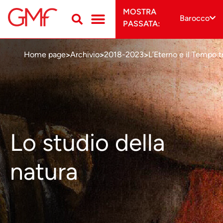
MOSTRA
Barocco
PASSATA:
Home page
Archivio
2018-2023
L’Eterno e il Tempo 
>
>
>
Lo studio della
natura