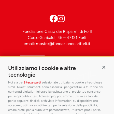
Fondazione Cassa dei Risparmi di Forlì
Corso Garibaldi, 45 – 47121 Forlì
email:
mostre@fondazionecariforli.it
Utilizziamo i cookie e altre
Contin
tecnologie
Noi e altre
8 terze parti
selezionate utilizziamo cookie e tecnologie
simili. Questi strumenti sono essenziali per garantire la fruizione dei
contenuti digitali, migliorare la navigazione e, previo tuo consenso,
per scopi pubblicitari. Ad esempio, potremmo utilizzare i tuoi dati
per le seguenti finalità: archiviare informazioni su dispositivo e/o
accedervi, utilizzare dati limitati per la selezione della pubblicità,
creare profili per la pubblicità personalizzata, utilizzare profili per la