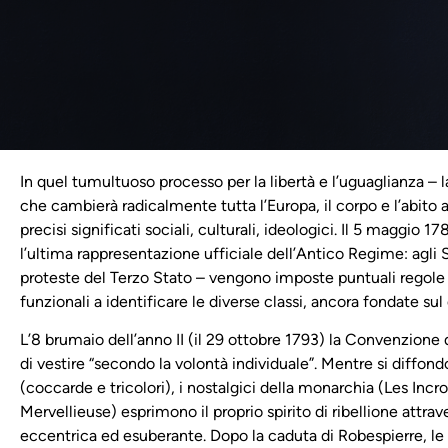
In quel tumultuoso processo per la libertà e l’uguaglianza – 
che cambierà radicalmente tutta l’Europa, il corpo e l’abito 
precisi significati sociali, culturali, ideologici. Il 5 maggio 17
l’ultima rappresentazione ufficiale dell’Antico Regime: agli S
proteste del Terzo Stato – vengono imposte puntuali regole
funzionali a identificare le diverse classi, ancora fondate sul d
L’8 brumaio dell’anno II (il 29 ottobre 1793) la Convenzione d
di vestire “secondo la volontà individuale”. Mentre si diffond
(coccarde e tricolori), i nostalgici della monarchia (Les Incr
Mervellieuse) esprimono il proprio spirito di ribellione attr
eccentrica ed esuberante. Dopo la caduta di Robespierre, 