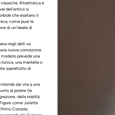
classiche. Ritrattistica e
l dell’antico si
morbide che esaltano il
greca, come pure le
ne di un’ideale di
ria negli abiti va
to una nuova concezione
me modello prevede una
a tunica, una mantella o
alle soprattutto di
intende dar vita a una
unto al potere (le
razione, della nobiltà.
 Figure come Juliette
l Primo Console,