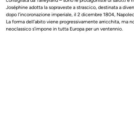
consigliata da Talleyrand – sono le protagoniste di salotti e ri
Joséphine adotta la sopraveste a strascico, destinata a dive
dopo l’incoronazione imperiale, il 2 dicembre 1804, Napoleon
La forma dell’abito viene progressivamente arricchita, ma non
neoclassico s’impone in tutta Europa per un ventennio.