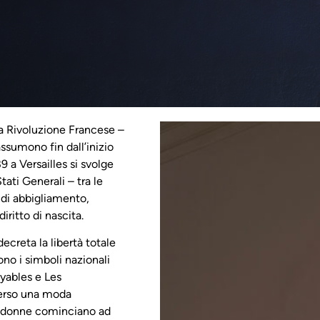
la Rivoluzione Francese –
assumono fin dall’inizio
89 a Versailles si svolge
tati Generali – tra le
 di abbigliamento,
iritto di nascita.
ecreta la libertà totale
ono i simboli nazionali
oyables e Les
averso una moda
le donne cominciano ad