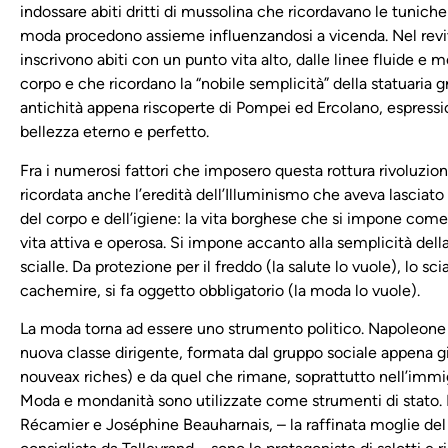
indossare abiti dritti di mussolina che ricordavano le tuniche 
moda procedono assieme influenzandosi a vicenda. Nel reviva
inscrivono abiti con un punto vita alto, dalle linee fluide e 
corpo e che ricordano la “nobile semplicità” della statuaria 
antichità appena riscoperte di Pompei ed Ercolano, espressio
bellezza eterno e perfetto.
Fra i numerosi fattori che imposero questa rottura rivoluziona
ricordata anche l’eredità dell’Illuminismo che aveva lascia
del corpo e dell’igiene: la vita borghese che si impone co
vita attiva e operosa. Si impone accanto alla semplicità dell
scialle. Da protezione per il freddo (la salute lo vuole), lo sci
cachemire, si fa oggetto obbligatorio (la moda lo vuole).
La moda torna ad essere uno strumento politico. Napoleone 
nuova classe dirigente, formata dal gruppo sociale appena gi
nouveax riches) e da quel che rimane, soprattutto nell’immig
Moda e mondanità sono utilizzate come strumenti di stato.
Récamier e Joséphine Beauharnais, – la raffinata moglie de