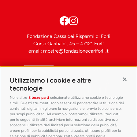
Fondazione Cassa dei Risparmi di Forlì
Corso Garibaldi, 45 – 47121 Forlì
email:
mostre@fondazionecariforli.it
Utilizziamo i cookie e altre
Contin
tecnologie
Noi e altre
8 terze parti
selezionate utilizziamo cookie e tecnologie
simili. Questi strumenti sono essenziali per garantire la fruizione dei
contenuti digitali, migliorare la navigazione e, previo tuo consenso,
per scopi pubblicitari. Ad esempio, potremmo utilizzare i tuoi dati
per le seguenti finalità: archiviare informazioni su dispositivo e/o
accedervi, utilizzare dati limitati per la selezione della pubblicità,
creare profili per la pubblicità personalizzata, utilizzare profili per la
selezione di pubblicità personalizzata, creare profili per la