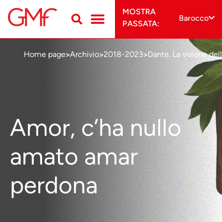
MOSTRA
Barocco
PASSATA:
Home page
Archivio
2018-2023
Dante. La visione dell
>
>
>
Amor, c’ha nullo
amato amar
perdona