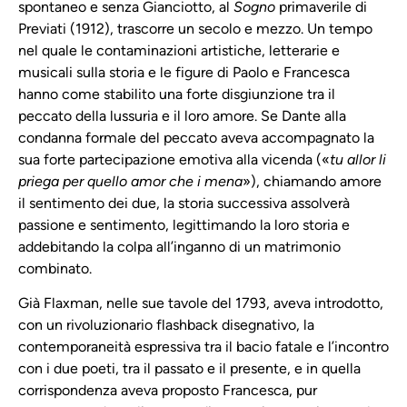
spontaneo e senza Gianciotto, al
Sogno
primaverile di
Previati (1912), trascorre un secolo e mezzo. Un tempo
nel quale le contaminazioni artistiche, letterarie e
musicali sulla storia e le figure di Paolo e Francesca
hanno come stabilito una forte disgiunzione tra il
peccato della lussuria e il loro amore. Se Dante alla
condanna formale del peccato aveva accompagnato la
sua forte partecipazione emotiva alla vicenda («
tu allor li
priega per quello amor che i mena
»), chiamando amore
il sentimento dei due, la storia successiva assolverà
passione e sentimento, legittimando la loro storia e
addebitando la colpa all’inganno di un matrimonio
combinato.
Già Flaxman, nelle sue tavole del 1793, aveva introdotto,
con un rivoluzionario flashback disegnativo, la
contemporaneità espressiva tra il bacio fatale e l’incontro
con i due poeti, tra il passato e il presente, e in quella
corrispondenza aveva proposto Francesca, pur