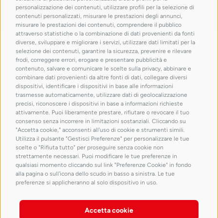
personalizzazione dei contenuti, utilizzare profili per la selezione di
contenuti personalizzati, misurare le prestazioni degli annunci,
misurare le prestazioni dei contenuti, comprendere il pubblico
attraverso statistiche o la combinazione di dati provenienti da fonti
con il patrocinio di
diverse, sviluppare e migliorare i servizi, utilizzare dati limitati per la
selezione dei contenuti, garantire la sicurezza, prevenire e rilevare
frodi, correggere errori, erogare e presentare pubblicità e
contenuto, salvare e comunicare le scelte sulla privacy, abbinare e
combinare dati provenienti da altre fonti di dati, collegare diversi
dispositivi, identificare i dispositivi in base alle informazioni
trasmesse automaticamente, utilizzare dati di geolocalizzazione
precisi, riconoscere i dispositivi in base a informazioni richieste
attivamente. Puoi liberamente prestare, rifiutare o revocare il tuo
consenso senza incorrere in limitazioni sostanziali. Cliccando su
"Accetta cookie," acconsenti all'uso di cookie e strumenti simili.
Utilizza il pulsante "Gestisci Preferenze" per personalizzare le tue
scelte o "Rifiuta tutto" per proseguire senza cookie non
strettamente necessari. Puoi modificare le tue preferenze in
qualsiasi momento cliccando sul link "Preferenze Cookie" in fondo
alla pagina o sull'icona dello scudo in basso a sinistra. Le tue
preferenze si applicheranno al solo dispositivo in uso.
Accetta cookie