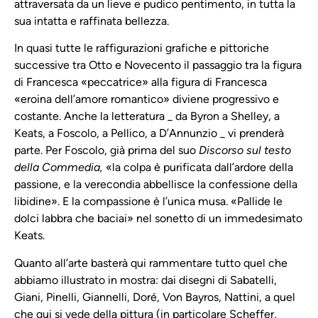
attraversata da un lieve e pudico pentimento, in tutta la
sua intatta e raffinata bellezza.
In quasi tutte le raffigurazioni grafiche e pittoriche
successive tra Otto e Novecento il passaggio tra la figura
di Francesca «peccatrice» alla figura di Francesca
«eroina dell’amore romantico» diviene progressivo e
costante. Anche la letteratura _ da Byron a Shelley, a
Keats, a Foscolo, a Pellico, a D’Annunzio _ vi prenderà
parte. Per Foscolo, già prima del suo
Discorso sul testo
della Commedia,
«la colpa è purificata dall’ardore della
passione, e la verecondia abbellisce la confessione della
libidine». E la compassione è l’unica musa. «Pallide le
dolci labbra che baciai» nel sonetto di un immedesimato
Keats.
Quanto all’arte basterà qui rammentare tutto quel che
abbiamo illustrato in mostra: dai disegni di Sabatelli,
Giani, Pinelli, Giannelli, Doré, Von Bayros, Nattini, a quel
che qui si vede della pittura (in particolare Scheffer,