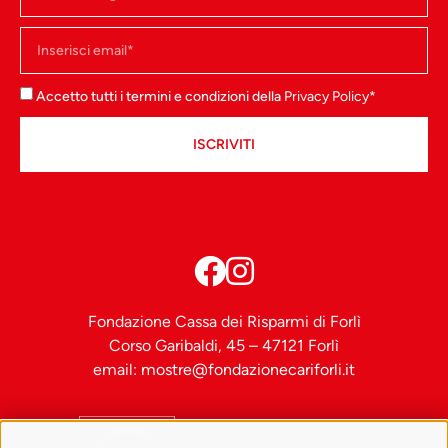
Libero Andreotti - 1910,
bronzo. Collezione
Banca Monte dei Paschi
di Siena
Accetto tutti i termini e condizioni della
Privacy Policy
*
ISCRIVITI
Fondazione Cassa dei Risparmi di Forlì
Corso Garibaldi, 45 – 47121 Forlì
email:
mostre@fondazionecariforli.it
Galileo Chini
Vaso
Galileo Chini - 1900 ca.,