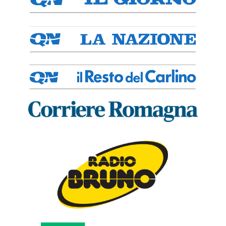
Moderna e
Contemporanea
Libero Andreotti
Suonatore di
piatti (Genio
musicale)
Libero Andreotti - 1910,