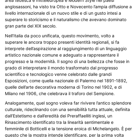
area tedesca e mitteleuropea e Modern Style nei paesi
anglosassoni, ha visto tra Otto e Novecento l’ampia diffusione a
livello internazionale di un nuovo stile e di un gusto intesi a
superare lo storicismo e il naturalismo che avevano dominato
gran parte del XIX secolo.
Nell’Italia da poco unificata, questo movimento, volto a
superare le ancora troppo presenti identità regionali, si fa
interprete dell’aspirazione al raggiungimento di un linguaggio
artistico nazionale comune e adeguato a rappresentare il
progresso e la modernità. Il sogno di una bellezza che fosse in
grado di interpretare il mondo trasformato dal progresso
scientifico e tecnologico venne celebrato dalle grandi
Esposizioni, come quella nazionale di Palermo nel 1891-1892,
quelle dell’arte decorativa moderna di Torino nel 1902, e di
Milano nel 1906, che celebrava il traforo del Sempione.
Analogamente, quel sogno voleva far rivivere l’antico splendore
culturale, rideclinando con una sensibilità tutta attuale, definita
dall’Estetismo e dall’eredità dei Preraffaelliti inglesi, un
Rinascimento identificato tra la linearità sentimentale e
femminile di Botticelli e la tensione eroica di Michelangelo. È per
questo che la mostra intende identificare, per la prima volta