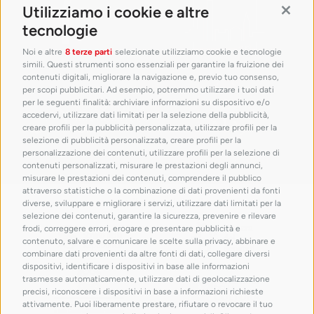
maiolica lustrata. Museo
Utilizziamo i cookie e altre
Contin
Internazionale delle
Ceramiche in Faenza
tecnologie
Noi e altre
8 terze parti
selezionate utilizziamo cookie e tecnologie
simili. Questi strumenti sono essenziali per garantire la fruizione dei
contenuti digitali, migliorare la navigazione e, previo tuo consenso,
per scopi pubblicitari. Ad esempio, potremmo utilizzare i tuoi dati
per le seguenti finalità: archiviare informazioni su dispositivo e/o
accedervi, utilizzare dati limitati per la selezione della pubblicità,
creare profili per la pubblicità personalizzata, utilizzare profili per la
selezione di pubblicità personalizzata, creare profili per la
personalizzazione dei contenuti, utilizzare profili per la selezione di
contenuti personalizzati, misurare le prestazioni degli annunci,
misurare le prestazioni dei contenuti, comprendere il pubblico
attraverso statistiche o la combinazione di dati provenienti da fonti
con il patrocinio di
diverse, sviluppare e migliorare i servizi, utilizzare dati limitati per la
selezione dei contenuti, garantire la sicurezza, prevenire e rilevare
frodi, correggere errori, erogare e presentare pubblicità e
contenuto, salvare e comunicare le scelte sulla privacy, abbinare e
combinare dati provenienti da altre fonti di dati, collegare diversi
dispositivi, identificare i dispositivi in base alle informazioni
trasmesse automaticamente, utilizzare dati di geolocalizzazione
Giovanni Boldini
precisi, riconoscere i dispositivi in base a informazioni richieste
La signora in
attivamente. Puoi liberamente prestare, rifiutare o revocare il tuo