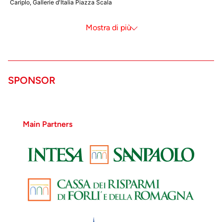
Cariplo, Gallerie d'Italia Piazza Scala
Mostra meno
Mostra di più
SPONSOR
Cesare Tallone
Main Partners
Ritratto di Lina
Cavalieri
Cesare Tallone - 1905,
olio su tela. Collezione
Candiani