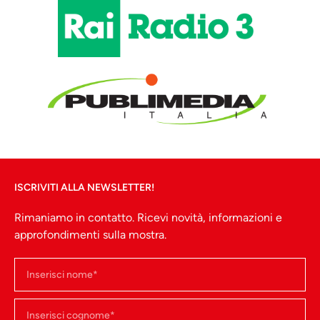
bronzo. Collezione
Banca Monte dei Paschi
di Siena
ISCRIVITI ALLA NEWSLETTER!
Rimaniamo in contatto. Ricevi novità, informazioni e
approfondimenti sulla mostra.
Libero Andreotti
Suonatore di
lira (Genio
musicale)