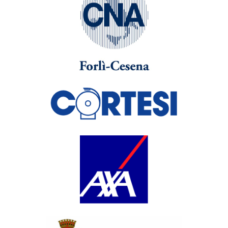
Gaetano Previati
La Danza delle
Ore
Gaetano Previati - 1899,
olio e tempera su tela.
Milano, Fondazione
Cariplo, Gallerie d'Italia
Piazza Scala