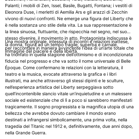
Palanti; i mobili di Zen, Issel, Basile, Bugatti, Fontana; i vestiti di
Eleonora Duse, i merletti di Aemilia Ars e gli arazzi di Zecchin
vivono di nuovi confronti. Ne emerge una figura del Liberty che
è nella sostanza uno stile della vita. La sua rappresentazione è
la linea sinuosa, fluttuante, che rispecchia nel segno, nel suo
stesso divenire, il movimento in atto. Protagonista indiscussa è
Una mostra originale, intessuta di incontri e relazioni inattese,
la donna, figura ad un tempo fragile, superba e carnale,
per raccontare in maniera avvincente l’idea di un’arte totale che
immagine del piacere e della libertà.
ha trionfato in quella stagione dell’ottimismo e di incondizionata
fiducia nel progresso e che va sotto il nome universale di Belle
Époque. Come confermano le relazioni con la letteratura, il
teatro e la musica, evocate attraverso la grafica e i libri
illustrati, ma anche attraverso gli stessi dipinti e le sculture,
nell’esperienza artistica del Liberty serpeggiava sotto
quell’incontenibile slancio vitale un’inquietudine e un malessere
sociale ed esistenziale che di lì a poco si sarebbero manifestati
tragicamente. Il sogno progressista e la magnifica utopia di una
bellezza che avrebbe dovuto cambiare il mondo erano
destinati a infrangersi simbolicamente, una prima volta, nella
tragedia del Titanic nel 1912 e, definitivamente, due anni dopo,
nella Grande Guerra.