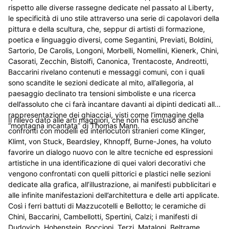
rispetto alle diverse rassegne dedicate nel passato al Liberty,
le specificità di uno stile attraverso una serie di capolavori della
pittura e della scultura, che, seppur di artisti di formazione,
poetica e linguaggio diversi, come Segantini, Previati, Boldini,
Sartorio, De Carolis, Longoni, Morbelli, Nomellini, Kienerk, Chini,
Casorati, Zecchin, Bistolfi, Canonica, Trentacoste, Andreotti,
Baccarini rivelano contenuti e messaggi comuni, con i quali
sono scandite le sezioni dedicate al mito, all’allegoria, al
paesaggio declinato tra tensioni simboliste e una ricerca
dell’assoluto che ci farà incantare davanti ai dipinti dedicati alla
rappresentazione dei ghiacciai, visti come l’immagine della
Il rilievo dato alle arti maggiori, che non ha escluso anche
“montagna incantata” di Thomas Mann.
confronti con modelli ed interlocutori stranieri come Klinger,
Klimt, von Stuck, Beardsley, Khnopff, Burne-Jones, ha voluto
favorire un dialogo nuovo con le altre tecniche ed espressioni
artistiche in una identificazione di quei valori decorativi che
vengono confrontati con quelli pittorici e plastici nelle sezioni
dedicate alla grafica, all’illustrazione, ai manifesti pubblicitari e
alle infinite manifestazioni dell’architettura e delle arti applicate.
Così i ferri battuti di Mazzucotelli e Bellotto; le ceramiche di
Chini, Baccarini, Cambellotti, Spertini, Calzi; i manifesti di
Dudovich, Hohenstein, Boccioni, Terzi, Mataloni, Beltrame,