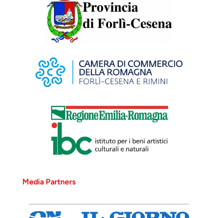
Giulio Aristide
Sartorio
Sirena (Abisso
verde)
Media Partners
Giulio Aristide Sartorio -
1893, olio su tela. Torino,
GAM - Galleria d’Arte