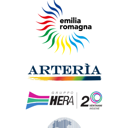
Giovanni Segantini
L’angelo della
vita
Giovanni Segantini -
1894, olio su tela. Milano,
Galleria d’Arte Moderna