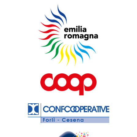
Gaspare
Landi
Venere e
Adone
Gaspare Landi -
Collezione privata