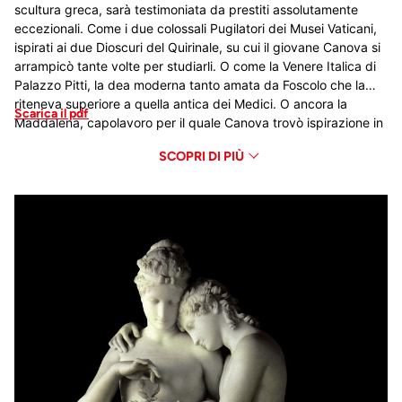
scultura greca, sarà testimoniata da prestiti assolutamente
eccezionali. Come i due colossali Pugilatori dei Musei Vaticani,
ispirati ai due Dioscuri del Quirinale, su cui il giovane Canova si
arrampicò tante volte per studiarli. O come la Venere Italica di
Palazzo Pitti, la dea moderna tanto amata da Foscolo che la
riteneva superiore a quella antica dei Medici. O ancora la
Scarica il pdf
Maddalena, capolavoro per il quale Canova trovò ispirazione in
Tiziano. Questo ultimo capolavoro sarà considerato dai
SCOPRI DI PIÙ
romantici la sua opera più bella e per questo divenne motivo di
ispirazione per Hayez la cui Maddalena, che sarà accostata a
quella di Tiziano e Canova, rivela nella sua sconvolgente
sensualità come, non uno scultore, ma il celebre pittore del
Bacio possa considerarsi vero erede di Antonio Canova.