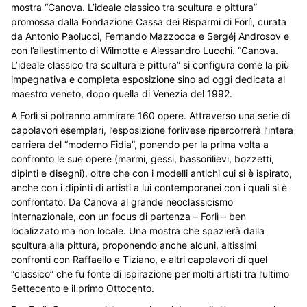
mostra “Canova. L’ideale classico tra scultura e pittura”
promossa dalla Fondazione Cassa dei Risparmi di Forlì, curata
da Antonio Paolucci, Fernando Mazzocca e Sergéj Androsov e
con l’allestimento di Wilmotte e Alessandro Lucchi. “Canova.
L’ideale classico tra scultura e pittura” si configura come la più
impegnativa e completa esposizione sino ad oggi dedicata al
maestro veneto, dopo quella di Venezia del 1992.
A Forlì si potranno ammirare 160 opere. Attraverso una serie di
capolavori esemplari, l’esposizione forlivese ripercorrerà l’intera
carriera del “moderno Fidia”, ponendo per la prima volta a
confronto le sue opere (marmi, gessi, bassorilievi, bozzetti,
dipinti e disegni), oltre che con i modelli antichi cui si è ispirato,
anche con i dipinti di artisti a lui contemporanei con i quali si è
confrontato. Da Canova al grande neoclassicismo
internazionale, con un focus di partenza – Forlì – ben
localizzato ma non locale. Una mostra che spazierà dalla
scultura alla pittura, proponendo anche alcuni, altissimi
confronti con Raffaello e Tiziano, e altri capolavori di quel
“classico” che fu fonte di ispirazione per molti artisti tra l’ultimo
Settecento e il primo Ottocento.