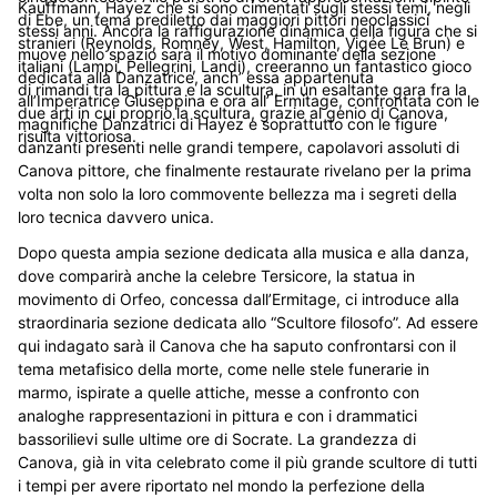
Kauffmann, Hayez che si sono cimentati sugli stessi temi, negli
di Ebe, un tema prediletto dai maggiori pittori neoclassici
stessi anni. Ancora la raffigurazione dinamica della figura che si
stranieri (Reynolds, Romney, West, Hamilton, Vigée Le Brun) e
muove nello spazio sarà il motivo dominante della sezione
italiani (Lampi, Pellegrini, Landi), creeranno un fantastico gioco
dedicata alla Danzatrice, anch’ essa appartenuta
di rimandi tra la pittura e la scultura, in un esaltante gara fra la
all’Imperatrice Giuseppina e ora all’ Ermitage, confrontata con le
due arti in cui proprio la scultura, grazie al genio di Canova,
magnifiche Danzatrici di Hayez e soprattutto con le figure
risulta vittoriosa.
danzanti presenti nelle grandi tempere, capolavori assoluti di
Canova pittore, che finalmente restaurate rivelano per la prima
volta non solo la loro commovente bellezza ma i segreti della
loro tecnica davvero unica.
Dopo questa ampia sezione dedicata alla musica e alla danza,
dove comparirà anche la celebre Tersicore, la statua in
movimento di Orfeo, concessa dall’Ermitage, ci introduce alla
straordinaria sezione dedicata allo “Scultore filosofo”. Ad essere
qui indagato sarà il Canova che ha saputo confrontarsi con il
tema metafisico della morte, come nelle stele funerarie in
marmo, ispirate a quelle attiche, messe a confronto con
analoghe rappresentazioni in pittura e con i drammatici
bassorilievi sulle ultime ore di Socrate. La grandezza di
Canova, già in vita celebrato come il più grande scultore di tutti
i tempi per avere riportato nel mondo la perfezione della