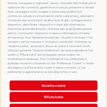
con il patrocinio di
diverse, sviluppare e migliorare i servizi, utilizzare dati limitati per la
Putti
selezione dei contenuti, garantire la sicurezza, prevenire e rilevare
frodi, correggere errori, erogare e presentare pubblicità e
Francesco Hayez
contenuto, salvare e comunicare le scelte sulla privacy, abbinare e
- Venezia,
Fondazione
combinare dati provenienti da altre fonti di dati, collegare diversi
Musei Civici di
dispositivi, identificare i dispositivi in base alle informazioni
Venezia, Museo
trasmesse automaticamente, utilizzare dati di geolocalizzazione
Correr
precisi, riconoscere i dispositivi in base a informazioni richieste
attivamente. Puoi liberamente prestare, rifiutare o revocare il tuo
consenso senza incorrere in limitazioni sostanziali. Cliccando su
"Accetta cookie," acconsenti all'uso di cookie e strumenti simili.
Utilizza il pulsante "Gestisci Preferenze" per personalizzare le tue
scelte o "Rifiuta tutto" per proseguire senza cookie non
strettamente necessari. Puoi modificare le tue preferenze in
qualsiasi momento cliccando sul link "Preferenze Cookie" in fondo
alla pagina o sull'icona dello scudo in basso a sinistra. Le tue
preferenze si applicheranno al solo dispositivo in uso.
Francesco
Accetta cookie
Hayez
Le armi di
Rifiuta tutto
Achille e
Giove e