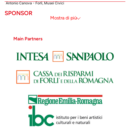
Antonio Canova - Forlì, Musei Civici
SPONSOR
Mostra meno
Mostra di più
Main Partners
Antonio
Canova
Amore e
Psiche
stanti
Antonio Canova -
San Pietroburgo,
The State
hermitage
Museum