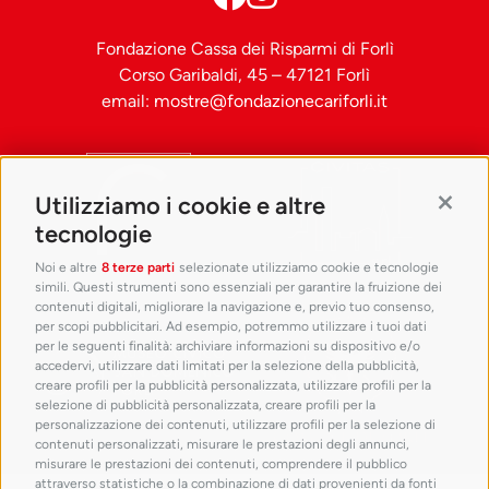
Fondazione Cassa dei Risparmi di Forlì
Corso Garibaldi, 45 – 47121 Forlì
email:
mostre@fondazionecariforli.it
Utilizziamo i cookie e altre
Contin
tecnologie
Noi e altre
8 terze parti
selezionate utilizziamo cookie e tecnologie
simili. Questi strumenti sono essenziali per garantire la fruizione dei
contenuti digitali, migliorare la navigazione e, previo tuo consenso,
per scopi pubblicitari. Ad esempio, potremmo utilizzare i tuoi dati
per le seguenti finalità: archiviare informazioni su dispositivo e/o
Francesco
accedervi, utilizzare dati limitati per la selezione della pubblicità,
Hayez
creare profili per la pubblicità personalizzata, utilizzare profili per la
Particolari
selezione di pubblicità personalizzata, creare profili per la
personalizzazione dei contenuti, utilizzare profili per la selezione di
con
contenuti personalizzati, misurare le prestazioni degli annunci,
Danzatrici,
misurare le prestazioni dei contenuti, comprendere il pubblico
Vittorie e
attraverso statistiche o la combinazione di dati provenienti da fonti