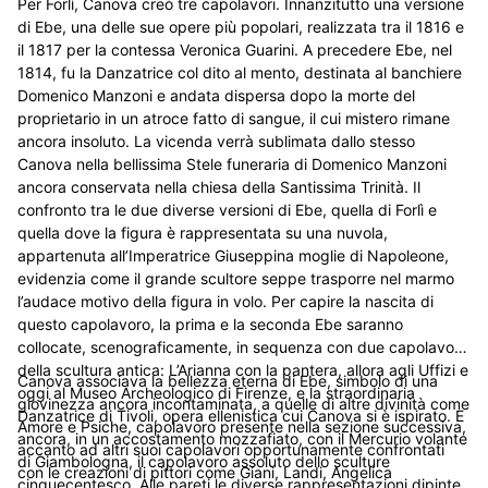
Per Forlì, Canova creò tre capolavori. Innanzitutto una versione
di Ebe, una delle sue opere più popolari, realizzata tra il 1816 e
il 1817 per la contessa Veronica Guarini. A precedere Ebe, nel
1814, fu la Danzatrice col dito al mento, destinata al banchiere
Domenico Manzoni e andata dispersa dopo la morte del
proprietario in un atroce fatto di sangue, il cui mistero rimane
ancora insoluto. La vicenda verrà sublimata dallo stesso
Canova nella bellissima Stele funeraria di Domenico Manzoni
ancora conservata nella chiesa della Santissima Trinità. Il
confronto tra le due diverse versioni di Ebe, quella di Forlì e
quella dove la figura è rappresentata su una nuvola,
appartenuta all’Imperatrice Giuseppina moglie di Napoleone,
evidenzia come il grande scultore seppe trasporre nel marmo
l’audace motivo della figura in volo. Per capire la nascita di
questo capolavoro, la prima e la seconda Ebe saranno
collocate, scenograficamente, in sequenza con due capolavori
della scultura antica: L’Arianna con la pantera, allora agli Uffizi e
Canova associava la bellezza eterna di Ebe, simbolo di una
oggi al Museo Archeologico di Firenze, e la straordinaria
giovinezza ancora incontaminata, a quelle di altre divinità come
Danzatrice di Tivoli, opera ellenistica cui Canova si è ispirato. E
Amore e Psiche, capolavoro presente nella sezione successiva,
ancora, in un accostamento mozzafiato, con il Mercurio volante
accanto ad altri suoi capolavori opportunamente confrontati
di Giambologna, il capolavoro assoluto dello sculture
con le creazioni di pittori come Giani, Landi, Angelica
cinquecentesco. Alle pareti le diverse rappresentazioni dipinte