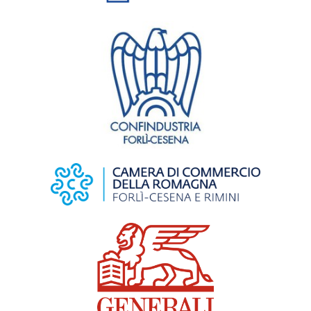
Francesco
Hayez
La
Maddalena
Francesco Hayez
- Collezione
Franco Maria
Ricci