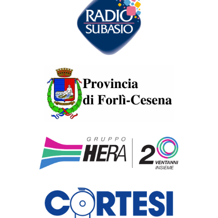
Antonio
Canova
Ebe
Antonio Canova -
Forlì, Musei Civici